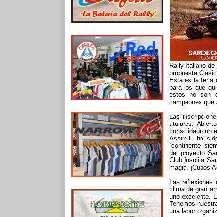
Rally Italiano d
propuesta Clási
Esta es la feria
para los que qui
estos no son d
campeones que s
Las inscripcion
titulares. Abie
consolidado un éx
Assirelli, ha s
“continente” siem
del proyecto Sa
Club Insolita Sa
magia. ¡Cupos A
Las reflexiones 
clima de gran ar
uno excelente. E
Tenemos nuestra
una labor organi