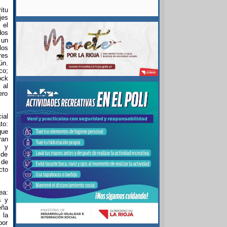
itu
jes
 el
dos
 un
los
res
ún.
co;
ock
 al
ero
ial
to:
que
ran
n y
 de
 de
cto
ea:
s y
eña
 la
por