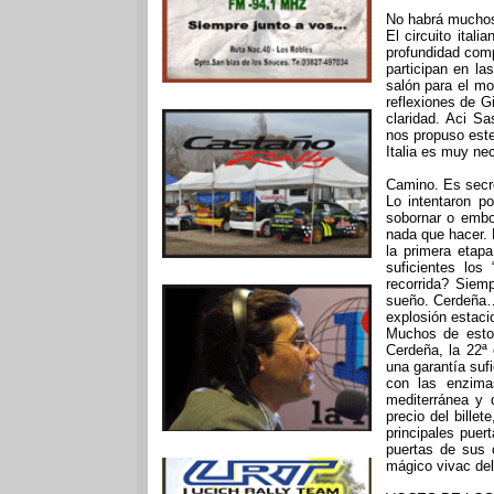
No habrá mucho
El circuito ital
profundidad comp
participan en la
salón para el mo
reflexiones de G
claridad. Aci Sa
nos propuso este
Italia es muy nec
Camino. Es secre
Lo intentaron p
sobornar o embor
nada que hacer. E
la primera etap
suficientes los 
recorrida? Siem
sueño. Cerdeña…
explosión estaci
Muchos de estos
Cerdeña, la 22ª
una garantía sufi
con las enzima
mediterránea y 
precio del billet
principales puer
puertas de sus c
mágico vivac del