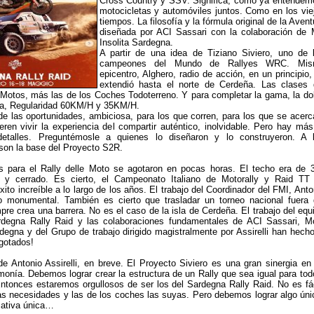
Cross Country y SSV. Significa, como ya entendem
motocicletas y automóviles juntos. Como en los vie
tiempos. La filosofía y la fórmula original de la Avent
diseñada por ACI Sassari con la colaboración de
Insolita Sardegna.
A partir de una idea de Tiziano Siviero, uno de 
campeones del Mundo de Rallyes WRC. Mis
epicentro, Alghero, radio de acción, en un principio,
extendió hasta el norte de Cerdeña. Las clases 
e Motos, más las de los Coches Todoterreno. Y para completar la gama, la do
ca, Regularidad 60KM/H y 35KM/H.
 de las oportunidades, ambiciosa, para los que corren, para los que se acerc
eren vivir la experiencia del compartir auténtico, inolvidable. Pero hay más
etalles. Preguntémosle a quienes lo diseñaron y lo construyeron. A 
on la base del Proyecto S2R.
es para el Rally delle Moto se agotaron en pocas horas. El techo era de 
rto y cerrado. Es cierto, el Campeonato Italiano de Motorally y Raid TT
ito increíble a lo largo de los años. El trabajo del Coordinador del FMI, Anto
ido monumental. También es cierto que trasladar un torneo nacional fuera 
pre crea una barrera. No es el caso de la isla de Cerdeña. El trabajo del equ
rdegna Rally Raid y las colaboraciones fundamentales de ACI Sassari, M
rdegna y del Grupo de trabajo dirigido magistralmente por Assirelli han hecho
gotados!
de Antonio Assirelli, en breve. El Proyecto Siviero es una gran sinergia en
monía. Debemos lograr crear la estructura de un Rally que sea igual para tod
ntonces estaremos orgullosos de ser los del Sardegna Rally Raid. No es fác
s necesidades y las de los coches las suyas. Pero debemos lograr algo úni
zativa única…