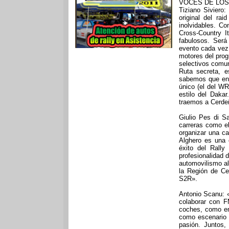
VOCES DE LO
Tiziano Siviero
original del rai
inolvidables. C
Cross-Country 
fabulosos. Será
evento cada vez 
motores del prog
selectivos comu
Ruta secreta, e
sabemos que en 
único (el del WR
estilo del Daka
traemos a Cerdeñ
Giulio Pes di S
carreras como el
organizar una c
Alghero es una 
éxito del Rall
profesionalidad 
automovilismo al
la Región de Ce
S2R».
Antonio Scanu: «
colaborar con F
coches, como en
como escenario 
pasión. Juntos,