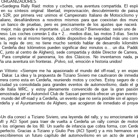
S ORGANIZADORES
: «Sardegna Rally Raid: motos y coches, una aventura compartida. El espír
d en su síntesis original: libertad, improvisación, descubrimiento de paisa
on S2R, por primera vez unimos el Campeonato Italiano de Motociclismo y
Italiano, desafiándonos a nosotros mismos para que coexistan dos mun
 un banco de pruebas, pero es precisamente de los ajustes que nacerá
mejor, más grande e importante. ¿Las críticas? Bienvenidas: serán uno de 
reso. Los coches correrán 1 día + 2… medios días, las motos 3 días. Secto
nes, pero no al mismo tiempo, doble dispositivo de seguridad más uno com
s la regla de oro; no tiene mucho sentido hablar de desarrollo kilométri
Cerdeña diez kilómetros pueden significar diez minutos o… un día. Padd
C, junto al centro de Alghero), sede compartida y doble Director de Carrera,
r. Para completar el panorama, los dos Clásicos. No inventamos nada, p
a una aventura sin fronteras. ¡Polvo, sol, emoción e historia unidos!
an Vittorio: «Siempre me ha apasionado el mundo del off-road, y en espec
 Dakar. La idea y la propuesta de Tiziano Siviero me cautivaron de inmedia
arrera como esta en Cerdeña, reuniendo motos y coches. Estoy seguro de 
ciudad ya consolidada para grandes eventos de automovilismo, dado el g
y de Italia WRC, y estoy plenamente convencido de que la gran pasió
demostrada por el Automóvil Club de Sassari permitirá ofrecer un gran evento
 mundo del off-road y a Cerdeña, un evento que no sería posible sin el apoyo
rdeña y el Ayuntamiento de Alghero, que acogieron de inmediato el proye
Un día conocí a Tiziano Siviero, una leyenda del rally, y su emocionante id
MI y ACI Sport para traer de vuelta a Cerdeña un rally común de moto
 los orígenes de los 80. Un sueño de infancia que cobra forma, con Cerd
perfecto. Gracias a Tiziano y Giulio Pes (ACI Sport) y a mis hermanos en
 escribiremos un futuro capítulo del automovilismo en un acto de amor 