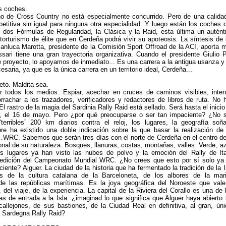
s coches.
iano de Cross Country no está especialmente concurrido. Pero de una calida
etitiva sin igual para ninguna otra especialidad. Y luego están los coches 
s dos Fórmulas de Regularidad, la Clásica y la Raid, esta última un autént
torturismo de élite que en Cerdeña podrá vivir su apoteosis. La síntesis de 
ianluca Marotta, presidente de la Comisión Sport Offroad de la ACI, aporta 
ssari tiene una gran trayectoria organizativa. Cuando el presidente Giulio 
 proyecto, lo apoyamos de inmediato... Es una carrera a la antigua usanza y
esaria, ya que es la única carrera en un territorio ideal, Cerdeña...
to. Maldita sea.
or todos los medios. Espiar, acechar en cruces de caminos visibles, inten
rachar a los trazadores, verificadores y redactores de libros de ruta. No 
l rastro de la magia del Sardinia Rally Raid está sellado. Será hasta el inicio
a, el 16 de mayo. Pero ¿por qué preocuparse o ser tan impaciente? ¿No 
“terribles” 200 km diarios contra el reloj, los lugares, la geografía soñ
pre ha existido una doble indicación sobre la que basar la realización de
WRC. Sabemos que serán tres días con el norte de Cerdeña en el centro de
onal de su naturaleza. Bosques, llanuras, costas, montañas, valles. Verde, az
 lugares ya han visto las nubes de polvo y la emoción del Rally de Ita
 edición del Campeonato Mundial WRC. ¿No crees que esto por sí solo ya
ciente? Alguer. La ciudad de la historia que ha fermentado la tradición de la I
s de la cultura catalana de la Barceloneta, de los albores de la mar
de las repúblicas marítimas. Es la joya geográfica del Noroeste que vale
e, del viaje, de la experiencia. La capital de la Riviera del Corallo es una de 
tas de entrada a la Isla: ¿imaginad lo que significa que Alguer haya abierto 
allejones, de sus bastiones, de la Ciudad Real en definitiva, al gran, úni
 Sardegna Rally Raid?