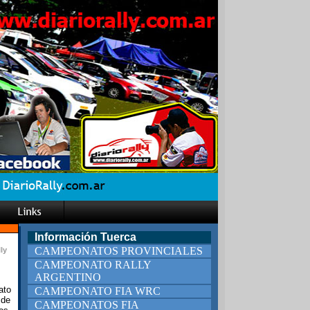
Información Tuerca
CAMPEONATOS PROVINCIALES
ly
CAMPEONATO RALLY
ARGENTINO
ato
CAMPEONATO FIA WRC
 de
CAMPEONATOS FIA