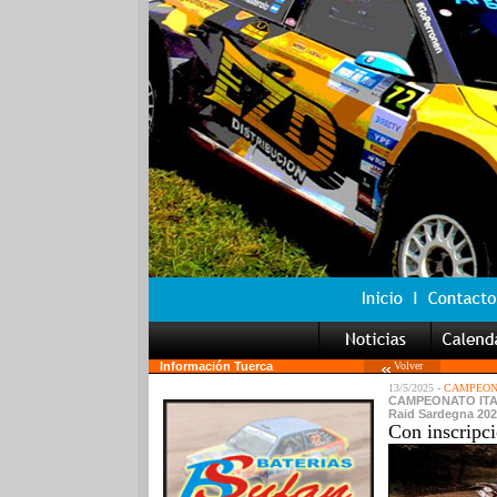
Información Tuerca
Volver
13/5/2025 -
CAMPEON
CAMPEONATO ITAL
Raid Sardegna 202
Con inscripci