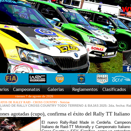
viernes 7 de agosto de 2026
ATOS DE RALLY RAID
-
CROSS COUNTRY - Noticias
IANO DE RALLY CROSS COUNTRY TODO TERRENO & BAJAS 2025: 2da. fecha: Ral
5
ones agotadas (cupo), confirma el éxito del Rally TT Italiano
El nuevo Rally-Raid Made in Cerdeña. Campeon
Italiano de Raid-TT Motorally y Campeonato Italiano