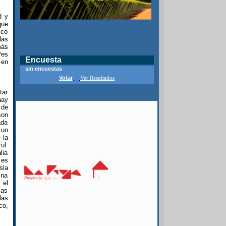
d y
que
ico
las
más
Pes
Encuesta
 en
sin encuestas
Votar
Ver Resultados
tar
hay
 de
son
ada
 un
 la
ul.
lia
 es
sla
ina
 el
las
las
co,