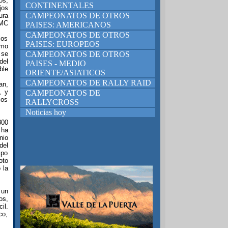
os,
CONTINENTALES
jos
CAMPEONATOS DE OTROS
ura
 MC
PAISES: AMERICANOS
CAMPEONATOS DE OTROS
los
PAISES: EUROPEOS
mo
 se
CAMPEONATOS DE OTROS
del
PAISES - MEDIO
ble
ORIENTE/ASIATICOS
CAMPEONATOS DE RALLY RAID
an,
, y
CAMPEONATOS DE
los
RALLYCROSS
Noticias hoy
300
 ha
nio
del
ipo
oto
 la
 un
os,
il.
co,