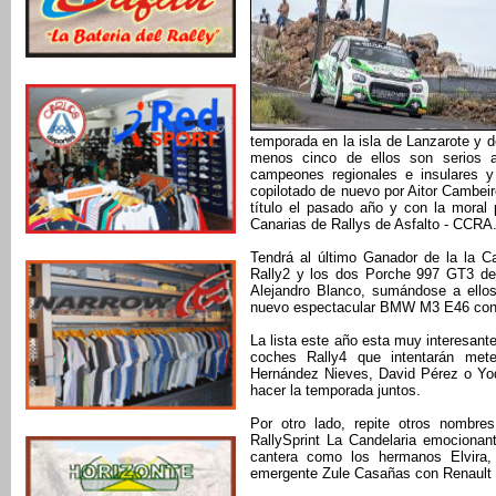
temporada en la isla de Lanzarote y d
menos cinco de ellos son serios as
campeones regionales e insulares y
copilotado de nuevo por Aitor Cambeir
título el pasado año y con la moral 
Canarias de Rallys de Asfalto - CCRA
Tendrá al último Ganador de la la C
Rally2 y los dos Porche 997 GT3 de
Alejandro Blanco, sumándose a ello
nuevo espectacular BMW M3 E46 con e
La lista este año esta muy interesant
coches Rally4 que intentarán met
Hernández Nieves, David Pérez o Yod
hacer la temporada juntos.
Por otro lado, repite otros nombr
RallySprint La Candelaria emocionant
cantera como los hermanos Elvira,
emergente Zule Casañas con Renault