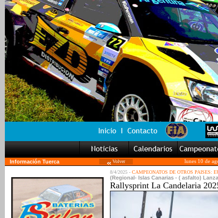
Información Tuerca
Volver
lunes 10 de ag
8/4/2025 -
CAMPEONATOS DE OTROS PAISES: 
(Regional- Islas Canarias - ( asfalto) Lanza
Rallysprint La Candelaria 20