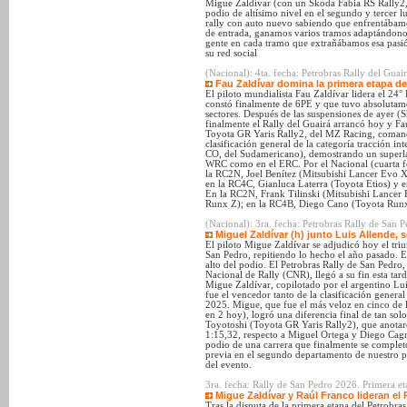
Migue Zaldívar (con un Škoda Fabia RS Rally2
podio de altísimo nivel en el segundo y tercer l
rally con auto nuevo sabiendo que enfrentábam
de entrada, ganamos varios tramos adaptándonos
gente en cada tramo que extrañábamos esa pasió
su red social
(Nacional): 4ta. fecha: Petrobras Rally del Guai
Fau Zaldívar domina la primera etapa del
El piloto mundialista Fau Zaldívar lidera el 24° 
constó finalmente de 6PE y que tuvo absolutame
sectores. Después de las suspensiones de ayer (
finalmente el Rally del Guairá arrancó hoy y F
Toyota GR Yaris Rally2, del MZ Racing, comanda 
clasificación general de la categoría tracción int
CO, del Sudamericano), demostrando un superlati
WRC como en el ERC. Por el Nacional (cuarta f
la RC2N, Joel Benítez (Mitsubishi Lancer Evo 
en la RC4C, Gianluca Laterra (Toyota Etios) y 
En la RC2N, Frank Tilinski (Mitsubishi Lancer 
Runx Z); en la RC4B, Diego Cano (Toyota Runx
(Nacional): 3ra. fecha: Petrobras Rally de San 
Miguel Zaldívar (h) junto Luis Allende,
El piloto Migue Zaldívar se adjudicó hoy el triu
San Pedro, repitiendo lo hecho el año pasado. E
alto del podio. El Petrobras Rally de San Pedro
Nacional de Rally (CNR), llegó a su fin esta tar
Migue Zaldívar, copilotado por el argentino Lu
fue el vencedor tanto de la clasificación genera
2025. Migue, que fue el más veloz en cinco de l
en 2 hoy), logró una diferencia final de tan so
Toyotoshi (Toyota GR Yaris Rally2), que anotaro
1:15,32, respecto a Miguel Ortega y Diego Cagn
podio de una carrera que finalmente se completó
previa en el segundo departamento de nuestro p
del evento.
3ra. fecha: Rally de San Pedro 2026. Primera eta
Migue Zaldívar y Raúl Franco lideran el
Tras la disputa de la primera etapa del Petrobra