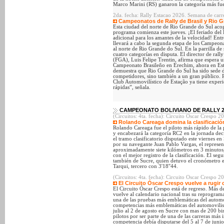
Marco Marini (RS) ganaron la categoría más fue
2da. fecha: Rally Estacao 2026. Semana de carr
Campeonatos de Rally de Brasil y Rio G
Esta ciudad del norte de Rio Grande do Sul aco
programa comienza este jueves. ¡El feriado del 
adicional para los amantes de la velocidad! Entr
llevará a cabo la segunda etapa de los Campeona
al norte de Rio Grande do Sul. En la parrilla de 
cuatro categorías en disputa. El director de ral
(FGA), Luis Felipe Trentin, afirma que espera 
Campeonato Brasileño en Erechim, ahora en Esta
demuestra que Rio Grande do Sul ha sido sede de
competidores, sino también a un gran público. P
Club Automovilístico de Estação ya tiene experi
rápidas”, señala.
CAMPEONATO BOLIVIANO DE RALLY 2
(Circuitos: 4ta. fecha): Circuito Oscar Crespo 2
Rolando Careaga domina la clasificació
Rolando Careaga fue el piloto más rápido de la 
y encabezará la categoría RC2 en la jornada deci
el tramo clasificatorio disputado este viernes
por su navegante Juan Pablo Vargas, el represe
aproximadamente siete kilómetros en 3 minutos,
con el mejor registro de la clasificación. El s
también de Sucre, quien detuvo el cronómetro e
Tarqui, tercero con 3'18''44.
(Circuitos: 4ta. fecha): Circuito Oscar Crespo 
El Circuito Óscar Crespo vuelve a rugir
El Circuito Óscar Crespo está de regreso. Más 
vuelve al calendario nacional tras su reprogram
una de las pruebas más emblemáticas del automo
competencias más emblemáticas del automovilism
julio al 2 de agosto en Sucre con mas de 200 bin
pilotos por ser parte de una de las carreras más
competencia debía disputarse del 5 al 7 de junio, 