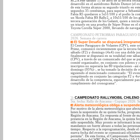
RC2A este sábado 11 de abril de la tercera fec
desarrolló en el autódromo Rubén Dumot (el ex
de esta forma alcanza su segundo triunfo en es
segundos 35 centésimas, para superar a Sebastiá
Fabia R5 quedaron a 5s51/100 y el podio la co
un Skoda Fabia RS Rally2, a 10s51/100 de los ga
tercera generación de los Galanti, quien a inic
un triunfo en una prueba de Súper Prime en el m
Toyota Corolla Súper 2000, llevando de navega
CAMPEONATO PETROBRAS PARAGUAYO DE SU
2026. Semana de carrera
El Super Desafío se disputará íntegrame
El Centro Paraguayo de Volantes (CPV), ente o
Prime, comunicó recientemente que la tercera fe
sábado (F2) y domingo (4x4) con una doble jo
finalmente se disputará en su totalidad este sáb
(CPV), a través de un comunicado del que se pued
comité organizador, en conjunto con pilotos y c
inscriptos no superaría las 80 tripulaciones –así
domingo (95%)–, se ha tomado la decisión de re
siguiendo el mencionado comunicado: “El evento
compitiendo en conjunto las categorías F2 y 4x
desarrollo de la competencia, especialmente para
cumplimiento del cronograma”.
CAMPEONATO RALLYMOBIL CHILENO 
5ta. fecha: Rally de Atacama - Copiapo 2026. S
Alerta meteorológica obliga a suspende
Por motivo de la alerta meteorológica que afect
lunes la suspensión de su quinta fecha, program
Región de Atacama. En respuesta al frente de ma
presencia en la Región de Atacama, la quinta 
sido suspendida. Muy pronto se informará la nue
mandamos un fuerte abrazo a todas las personas
tiempo. Respecto a la reprogramación, desde el
nueva fecha del evento se comunicará oficialmen
permita”. De esta forma, el Campeonato Nacional
mundialista del WRC Rally Chile Biobío (10-13 