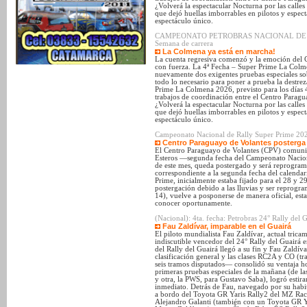
¿Volverá la espectacular Nocturna por las calle
que dejó huellas imborrables en pilotos y espec
espectáculo único.
CAMPEONATO PETROBRAS NACIONAL DE SUPE
Semana de carrera
La Colmena ya está en marcha!
La cuenta regresiva comenzó y la emoción del 
con fuerza. La 4ª Fecha – Super Prime La Colmen
nuevamente dos exigentes pruebas especiales sob
todo lo necesario para poner a prueba la destrez
Prime La Colmena 2026, previsto para los días 
trabajos de coordinación entre el Centro Parag
¿Volverá la espectacular Nocturna por las calle
que dejó huellas imborrables en pilotos y espec
espectáculo único.
Campeonato Nacional de Rally Super Prime 2026
Centro Paraguayo de Volantes posterga 
El Centro Paraguayo de Volantes (CPV) comunic
Esteros —segunda fecha del Campeonato Nacion
de este mes, queda postergado y será reprogram
correspondiente a la segunda fecha del calend
Prime, inicialmente estaba fijado para el 28 y 2
postergación debido a las lluvias y ser reprog
14), vuelve a posponerse de manera oficial, est
conocer oportunamente.
(Nacional): 4ta. fecha: Petrobras 24° Rally del 
Fau Zaldívar, imparable en el Guairá
El piloto mundialista Fau Zaldívar, actual trica
indiscutible vencedor del 24° Rally del Guairá 
del Rally del Guairá llegó a su fin y Fau Zaldív
clasificación general y las clases RC2A y CO (tra
seis tramos disputados— consolidó su ventaja ho
primeras pruebas especiales de la mañana (de la
y otra, la PWS, para Gustavo Saba), logró estira
inmediato. Detrás de Fau, navegado por su habit
a bordo del Toyota GR Yaris Rally2 del MZ Raci
Alejandro Galanti (también con un Toyota GR Y