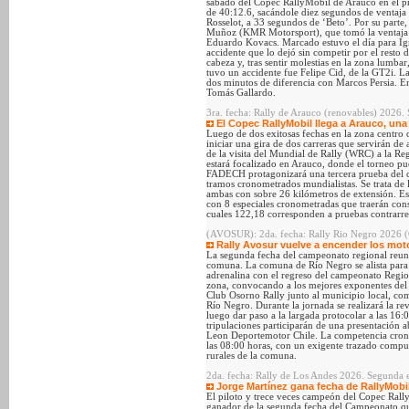
sábado del Copec RallyMobil de Arauco en el pri
de 40:12.6, sacándole diez segundos de ventaja
Rosselot, a 33 segundos de ‘Beto’. Por su parte
Muñoz (KMR Motorsport), que tomó la ventaja p
Eduardo Kovacs. Marcado estuvo el día para Ign
accidente que lo dejó sin competir por el resto 
cabeza y, tras sentir molestias en la zona lumba
tuvo un accidente fue Felipe Cid, de la GT2i. La
dos minutos de diferencia con Marcos Persia. 
Tomás Gallardo.
3ra. fecha: Rally de Arauco (renovables) 2026.
El Copec RallyMobil llega a Arauco, un
Luego de dos exitosas fechas en la zona centro 
iniciar una gira de dos carreras que servirán de
de la visita del Mundial de Rally (WRC) a la Reg
estará focalizado en Arauco, donde el torneo p
FADECH protagonizará una tercera prueba del ca
tramos cronometrados mundialistas. Se trata de
ambas con sobre 26 kilómetros de extensión. Es
con 8 especiales cronometradas que traerán cons
cuales 122,18 corresponden a pruebas contrarre
(AVOSUR): 2da. fecha: Rally Rio Negro 2026 (
Rally Avosur vuelve a encender los mot
La segunda fecha del campeonato regional reunir
comuna. La comuna de Río Negro se alista para 
adrenalina con el regreso del campeonato Regio
zona, convocando a los mejores exponentes del
Club Osorno Rally junto al municipio local, co
Río Negro. Durante la jornada se realizará la re
luego dar paso a la largada protocolar a las 16:0
tripulaciones participarán de una presentación a
Leon Deportemotor Chile. La competencia cron
las 08:00 horas, con un exigente trazado compues
rurales de la comuna.
2da. fecha: Rally de Los Andes 2026. Segunda e
Jorge Martínez gana fecha de RallyMob
El piloto y trece veces campeón del Copec Ral
ganador de la segunda fecha del Campeonato que