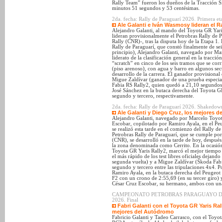
Rally Team” fueron los dueños de la Tracción S
minutos 51 segundos y 53 centésimas.
2da. fecha: Rally de Paraguarí 2026. Primera eta
Ale Galanti e Iván Wasmosy lideran el Ra
Alejandro Galanti, al mando del Toyota GR Yari
lideran provisionalmente el Petrobras Rally de
Rally (CNR)-, tras la disputa hoy de la Etapa 1.
Rally de Paraguarí, que constó finalmente de se
principio), Alejandro Galanti, navegado por Ma
liderato de la clasificación general en la tracci
“scratch” en cinco de los seis tramos que se co
(piso arenoso), con agua y barro en algunos sec
desarrollo de la carrera. El ganador provisional 
Migue Zaldívar (ganador de una prueba especial
Fabia RS Rally2, quien quedó a 21,10 segundos
José Sánchez en la butaca derecha del Toyota GR
segundo y tercero, respectivamente.
2da. fecha: Rally de Paraguarí 2026. Shakedow
Ale Galanti y Diego Cruz, los mejores 
Alejandro Galanti, navegado por Marcelo Toyot
Escobar, copilotado por Ramiro Ayala, en el Pe
se realizó esta tarde en el comienzo del Rally d
Petrobras Rally de Paraguarí, que se cumple po
(CNR), se desarrolló en la tarde de hoy, después
la zona denominada como Cerrito. En la ocasión
Toyota GR Yaris Rally2, marcó el mejor tiempo c
el más rápido de los test libres oficiales dejand
segunda vuelta) y a Migue Zaldívar (Škoda Fabi
segundo y tercero entre las tripulaciones 4x4.
Ramiro Ayala, en la butaca derecha del Peugeot 
F2 con un crono de 2:55,69 (en su tercer giro)
César Cruz Escobar, su hermano, ambos con una
CAMPEONATO PETROBRAS PARAGUAYO DE SU
2026. Final
Fabri Galanti con el Toyota GR Yaris Ra
mejores del Autódromo
Fabricio Galanti y Tadeo Carrasco, con el Toyota