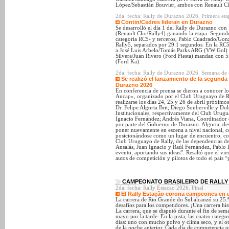
López/Sebastián Bouvier, ambos con Renault Cl
2da. fecha: Rally de Durazno 2026. Primera eta
Contin/Cedres lideran en Durazno
Se desarrolló el día 1 del Rally de Durazno con
(Renault Clio/Rally4) ganando la etapa. Segundo
categoría RC5- y terceros, Pablo Cuadrado/Go
Rally5, separados por 29.1 segundos. En la R
a José Luis Arbelo/Tomás Parks ARG (VW Gol)
Silvera/Juan Rivero (Ford Fiesta) mandan con 
(Ford Ka).
2da. fecha: Rally de Durazno 2026. Semana de 
Se realizó el lanzamiento de la segund
Durazno 2026
En conferencia de prensa se dieron a conocer l
Ancap», organizado por el Club Uruguayo de Ra
realizarse los días 24, 25 y 26 de abril próximo
Dr. Felipe Algorta Brit; Diego Souberville y Do
Institucionales, respectivamente del Club Urugua
Ignacio Fernández; Andrés Viana, Coordinador d
por parte del Gobierno de Durazno. Algorta, des
poner nuevamente en escena a nivel nacional, c
posicionándose como un lugar de encuentro, co
Club Uruguayo de Rally, de las dependencias de l
Ansalás, Juan Ignacio y Raúl Fernández, Pablo 
evento, aportando sus ideas”. Resaltó que el vi
autos de competición y pilotos de todo el país “
CAMPEONATO BRASILEIRO DE RALLY 
2da. fecha: Rally Estacao 2026. Final
El Rally Estação corona campeones en u
La carrera de Rio Grande do Sul alcanzó su 25.ª
desafíos para los competidores. ¡Una carrera hist
La carrera, que se disputó durante el fin de se
mayo por la tarde. En la pista, las cuatro categ
días: uno con mucho polvo y clima seco, y el otr
de la noche anterior. Cada día de competencia o