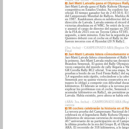
Jari Matti Latvalla gana el Olympus Rall
Jari-Matti Latvala gana el Rally Kubota Olympu
competitiva en Estados Unidos. Su copiloto fu
oficial. El tiempo ganador fue de 2:43:50.6. El
del Campeonato Mundial de Rallyes. Markku A
en 1987. Kankkunen ahora es subdirector del e
dirección de Latvala. Latvala ostenta el récord
victorias absolutas en el WRC. Se retiró de la 
y asumió el cargo de director del equipo en 2
de la FIA de 2025 con un Toyota Celica ST185.
segundo, a siete minutos. Esta fue la segunda p
Quintero debutó con el coche en el Rally in t
fueron terceros con el Hyundai i20 N Rally2.
(3ra. fecha) – CAMPEONATO ARA (Region Oeste:
Final
Jari-Matti Latvala lidera cómodamente 
Jari-Matti Latvala lidera cómodamente el Rally 
la primera. Jari-Matti Latvala estaba tan decep
Brandon Semenuk. El guion del Rally Olympus de
veces campeón del mundo de rally llegaría a Wa
GR Corolla Rally RC2 oficial. Tras una etapa, S
pruebas a bordo de un Ford Fiesta Rally2 del e
3,4 segundos más rápido, colocándose a la cabez
Semenuk por su quinta victoria consecutiva en 
trasero lo obligó a competir con dificultad dura
kilómetros. El liderato se redujo a la novena pos
explicar los problemas con el coche, Semenuk r
acumular kilómetros en Rally2, sin permitirse p
Latvala. Había existido, pero ahora se había es
(ARA: 3ra. fecha) – CAMPEONATO ARA (Region 
carrera
98 coches celebrarán la historia en el
La tercera prueba del Campeonato Nacional de 
celebrará en el legendario Rally Kubota Olympu
kilómetros de sinuosas carreteras de montaña y c
40.º aniversario de su participación en el Cam
la última prueba de la era del Grupo B, el Olymp
ARA. El recorrido de 318 kilómetros, a lo largo