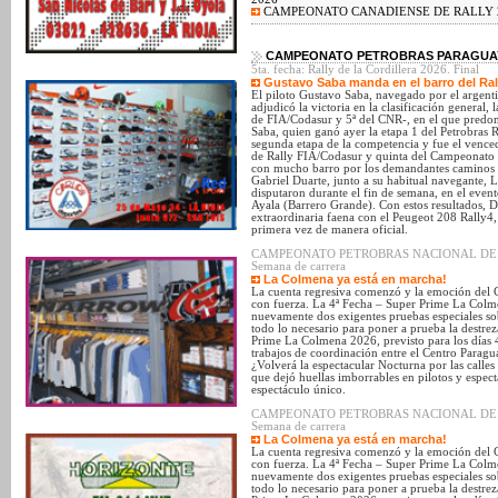
CAMPEONATO CANADIENSE DE RALLY 
CAMPEONATO PETROBRAS PARAGUAY
5ta. fecha: Rally de la Cordillera 2026. Final
Gustavo Saba manda en el barro del Rall
El piloto Gustavo Saba, navegado por el argent
adjudicó la victoria en la clasificación general,
de FIA/Codasur y 5ª del CNR-, en el que predom
Saba, quien ganó ayer la etapa 1 del Petrobras R
segunda etapa de la competencia y fue el venc
de Rally FIA/Codasur y quinta del Campeonato N
con mucho barro por los demandantes caminos de
Gabriel Duarte, junto a su habitual navegante, 
disputaron durante el fin de semana, en el event
Ayala (Barrero Grande). Con estos resultados, D
extraordinaria faena con el Peugeot 208 Rally4,
primera vez de manera oficial.
CAMPEONATO PETROBRAS NACIONAL DE SUPE
Semana de carrera
La Colmena ya está en marcha!
La cuenta regresiva comenzó y la emoción del 
con fuerza. La 4ª Fecha – Super Prime La Colmen
nuevamente dos exigentes pruebas especiales sob
todo lo necesario para poner a prueba la destrez
Prime La Colmena 2026, previsto para los días 
trabajos de coordinación entre el Centro Parag
¿Volverá la espectacular Nocturna por las calle
que dejó huellas imborrables en pilotos y espec
espectáculo único.
CAMPEONATO PETROBRAS NACIONAL DE SUPE
Semana de carrera
La Colmena ya está en marcha!
La cuenta regresiva comenzó y la emoción del 
con fuerza. La 4ª Fecha – Super Prime La Colmen
nuevamente dos exigentes pruebas especiales sob
todo lo necesario para poner a prueba la destrez