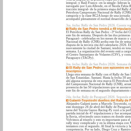
integral- y Raúl Franco -en la simple- lideran la
navegado por Luis Allende, en el Škoda Fabia R
tracción integral- de la primera etapa del Rally 
Petrobras Campeonato Nacional de Rally (CNR), y
categoría y la clase RC2A luego de una jornada 
acompañó plenamente el normal desarrollo de l
3ra. fecha: Rally de San Pedro 2026. Cuenta reg
Rally de San Pedro tendrá a 49 tripulac
El Petrobras Rally de San Pedro –3ª fecha del C
este fin de semana. Después de las dos primeras
Paraguarí– celebradas en los meses de marzo y 
Nacional de Rally (CNR) arriba este fin de sema
disputa de la tercera cita del calendario 2026. 
nuevamente la ciudad de Santaní, tendrá en tota
semana. La organización del evento está a car
el Centro Santaniano de Volantes (CSV), y conta
Paraguayo (TACPy).
3ra. fecha: Rally de San Pedro 2026. Semana de
El Rally de San Pedro con epicentro en l
inscriptos
Llega otra semana de Rally con el Rally de San 
de San Estanislao. Santani. Hasta la fecha 50 a
ahí alguna sorpresa de otra marca El Petrobras R
del Campeonato Nacional de Rally (CNR), arranc
presencia de las 50 tripulaciones que se anotaro
este fin de semana en el segundo departamento d
2da. fecha: Rally de Paraguarí 2026. Segunda et
Galanti-Toyotoshi dueños del Rally de P
Alejandro Galanti junto a Marcelo Toyotoshi, co
este domingo 26 de abril del Rally de Paraguar
tarea del Toyota Gazoo Racing-Py rozó a la perf
partida inicial de 47 tripulaciones y fue acompa
la lluvia, ofreciendo unos tramos en donde siemp
Volvimos al triunfo y esto es importante para e
rally muy complicado y en la última etapa con M
teníamos con el segundo. Al final la victoria y la
competencia. Por su lado, Diego Cruz y Ramiro