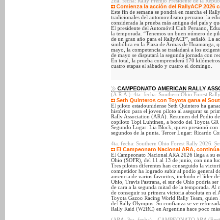
2da. fecha: Rally Premio Presidente de la Repú
Comienza la acción del RallyACP 2026 co
Este fin de semana se pondrá en marcha el Ral
tradicionales del automovilismo peruano: la edi
considerada la prueba más antigua del país y q
El presidente del Automóvil Club Peruano, Eduar
la temporada. “Tenemos un buen número de pilot
de un gran año para el RallyACP”, señaló. La ac
simbólica en la Plaza de Armas de Huamanga, que
mayo, la competencia se trasladará a los exigen
de mayo se disputará la segunda jornada con r
En total, la prueba comprenderá 170 kilómetros
cuatro etapas el sábado y cuatro el domingo.
CAMPEONATO AMERICAN RALLY ASSOC
(A.R.A.): 4ta. fecha: Southern Ohio Forest Rall
Seth Quinteros con Toyota gana el Sout
El piloto estadounidense Seth Quintero ha ganad
histórico para el joven piloto al asegurar su pr
Rally Association (ARA). Resumen del Podio de
copiloto Topi Luhtinen, a bordo del Toyota
Segundo Lugar: Lia Block, quien presionó con f
segundos de la punta. Tercer Lugar: Ricardo Co
4ta. fecha: Southern Ohio Forest Rally 2026. S
El Campeonato Nacional ARA, continúa s
El Campeonato Nacional ARA 2026 llega a su ecu
Ohio (SOFR), del 11 al 13 de junio, con una luc
Tres pilotos diferentes han conseguido la victo
competidor ha logrado subir al podio general do
ausencia de varios favoritos, incluido el líder 
Ohio, Travis Pastrana, el sur de Ohio podría ser 
de cara a la segunda mitad de la temporada. Al
de conseguir su primera victoria absoluta en el 
Toyota Gazoo Racing World Rally Team, quien l
del Rally Olympus. Su confianza se ve reforzad
Rally Raid (W2RC) en Argentina hace poco más
(ARA: 3ra. fecha) – CAMPEONATO ARA (Region O