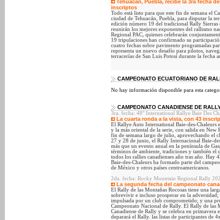
Tehuacán, Puebla, recibe la 3ra fecha d
inscriptos
Todo está listo para que este fin de semana el
ciudad de Tehuacán, Puebla, para disputar la te
edición número 19 del tradicional Rally Sierras
reunirán los mejores exponentes del rallismo na
Regional PAC, quienes celebrarán conjuntamente
19 tripulaciones han confirmado su participación
cuatro fechas sobre pavimento programadas para
representa un nuevo desafío para pilotos, navega
terracerías de San Luis Potosí durante la fecha 
CAMPEONATO ECUATORIANO DE RALL
No hay información disponible para esta categor
CAMPEONATO CANADIENSE DE RALLY
3ra. fecha: 48° International Rallye Baie Des C
La cuarta ronda a la vista, con 43 inscri
El Rallye Auto International Baie-des-Chaleurs 
y la más oriental de la serie, con salida en New
fin de semana largo de julio, aprovechando el c
27 y 28 de junio, el Rally Internacional Baie-de
más que un evento anual en la península de Gas
términos de ambiente, tradiciones y también el q
todos los rallies canadienses año tras año. Hay 
Baie-des-Chaleurs ha formado parte del campe
de México y otros países centroamericanos.
2da. fecha: Rocky Mountain Regional Rally 202
La segunda fecha del campeonato canad
El Rally de las Montañas Rocosas tiene una larg
sobrevivir e incluso prosperar en la adversidad
impulsada por un club comprometido; y una pru
Campeonato Nacional de Rally. El Rally de las
Canadiense de Rally y se celebra en primavera 
deparará el Rally. las listas de participantes de 