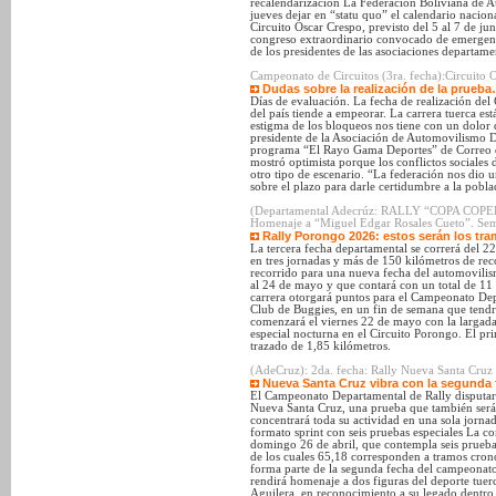
recalendarización La Federación Boliviana de
jueves dejar en “statu quo” el calendario nacio
Circuito Oscar Crespo, previsto del 5 al 7 de j
congreso extraordinario convocado de emergenci
de los presidentes de las asociaciones departamen
Campeonato de Circuitos (3ra. fecha):Circuito 
Dudas sobre la realización de la prue
Días de evaluación. La fecha de realización del C
del país tiende a empeorar. La carrera tuerca e
estigma de los bloqueos nos tiene con un dolo
presidente de la Asociación de Automovilismo D
programa “El Rayo Gama Deportes” de Correo d
mostró optimista porque los conflictos sociales
otro tipo de escenario. “La federación nos dio un
sobre el plazo para darle certidumbre a la pobla
(Departamental Adecrúz: RALLY “COPA COPELM
Homenaje a “Miguel Edgar Rosales Cueto”. Sem
Rally Porongo 2026: estos serán los tr
La tercera fecha departamental se correrá del 2
en tres jornadas y más de 150 kilómetros de rec
recorrido para una nueva fecha del automovilis
al 24 de mayo y que contará con un total de 11 p
carrera otorgará puntos para el Campeonato De
Club de Buggies, en un fin de semana que tendr
comenzará el viernes 22 de mayo con la largada
especial nocturna en el Circuito Porongo. El pr
trazado de 1,85 kilómetros.
(AdeCruz): 2da. fecha: Rally Nueva Santa Cruz 
Nueva Santa Cruz vibra con la segunda f
El Campeonato Departamental de Rally disputará
Nueva Santa Cruz, una prueba que también será 
concentrará toda su actividad en una sola jorna
formato sprint con seis pruebas especiales La co
domingo 26 de abril, que contempla seis pruebas
de los cuales 65,18 corresponden a tramos cron
forma parte de la segunda fecha del campeonat
rendirá homenaje a dos figuras del deporte tu
Aguilera, en reconocimiento a su legado dentro