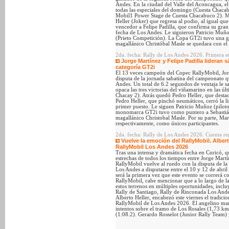
Andes. En la ciudad del Valle del Aconcagua, e
todas las especiales del domingo (Cuesta Chaca
Mobil1 Power Stage de Cuesta Chacabuco 2). Ma
Heller (Joker) que regresa al podio, al igual q
vencedor a Felipe Padilla, que confirma su gran 
fecha de Los Andes. Le siguieron Patricio Muñ
(Prieto Competición). La Copa GT2i tuvo una gr
magallánico Christóbal Masle se quedara con el
2da. fecha: Rally de Los Andes 2026. Primera et
Jorge Martínez y Felipe Padilla lideran
categoría GT2i
El 13 veces campeón del Copec RallyMobil, Jorg
disputa de la jornada sabatina del campeonato q
Andes. Un total de 6.2 segundos de ventaja le s
opaca las tres victorias del viñamarino en las úl
Chacay 2). Atrás quedó Pedro Heller, que destacó
Pedro Heller, que pinchó neumáticos, cerró la lis
primer puesto. Le siguen Patricio Muñoz (pilo
monomarca GT2i tuvo como puntero a Sebastián 
magallánico Christobal Masle. Por su parte, Ma
respectivamente, como únicos participantes.
2da. fecha: Rally de Los Andes 2026. Cuenta re
Vuelve la emoción del RallyMobil. Albe
RallyMobil Los Andes 2026
Tras una intensa y dramática fecha en Curicó, qu
estrechas de todos los tiempos entre Jorge Martí
RallyMobil vuelve al ruedo con la disputa de la 
Los Andes a disputarse entre el 10 y 12 de abril
será la primera vez que este evento se correrá 
RallyMobil, cabe mencionar que a lo largo de la
estos terrenos en múltiples oportunidades, inclu
Rally de Santiago, Rally de Rinconada Los Andes
Alberto Heller, encabezó este viernes el tradi
RallyMobil de Los Andes 2026. El angelino marc
intentos sobre el tramo de Los Rosales (1,73 km
(1:08.2). Gerardo Rosselot (Junior Rally Team)