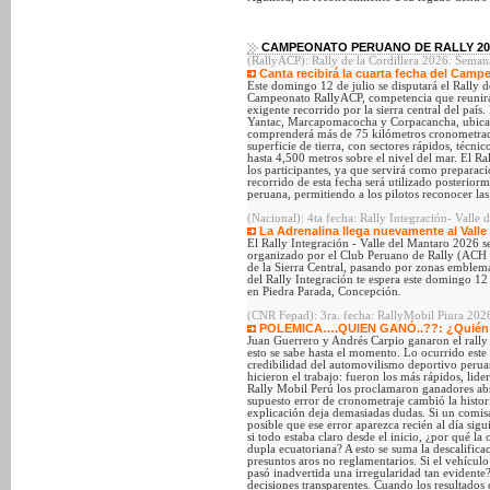
CAMPEONATO PERUANO DE RALLY 20
(RallyACP): Rally de la Cordillera 2026. Seman
Canta recibirá la cuarta fecha del Camp
Este domingo 12 de julio se disputará el Rally d
Campeonato RallyACP, competencia que reunirá a
exigente recorrido por la sierra central del país.
Yantac, Marcapomacocha y Corpacancha, ubicada
comprenderá más de 75 kilómetros cronometrados
superficie de tierra, con sectores rápidos, técni
hasta 4,500 metros sobre el nivel del mar. El Ra
los participantes, ya que servirá como preparac
recorrido de esta fecha será utilizado posterior
peruana, permitiendo a los pilotos reconocer las
(Nacional): 4ta fecha: Rally Integración- Valle
La Adrenalina llega nuevamente al Valle 
El Rally Integración - Valle del Mantaro 2026 se
organizado por el Club Peruano de Rally (ACH P
de la Sierra Central, pasando por zonas emble
del Rally Integración te espera este domingo 12
en Piedra Parada, Concepción.
(CNR Fepad): 3ra. fecha: RallyMobil Piura 2026
POLEMICA….QUIEN GANÓ..??: ¿Quién ga
Juan Guerrero y Andrés Carpio ganaron el rally 
esto se sabe hasta el momento. Lo ocurrido este
credibilidad del automovilismo deportivo perua
hicieron el trabajo: fueron los más rápidos, lide
Rally Mobil Perú los proclamaron ganadores abs
supuesto error de cronometraje cambió la histori
explicación deja demasiadas dudas. Si un comis
posible que ese error aparezca recién al día sigu
si todo estaba claro desde el inicio, ¿por qué la
dupla ecuatoriana? A esto se suma la descalific
presuntos aros no reglamentarios. Si el vehículo
pasó inadvertida una irregularidad tan evidente? 
decisiones transparentes. Cuando los resultados 