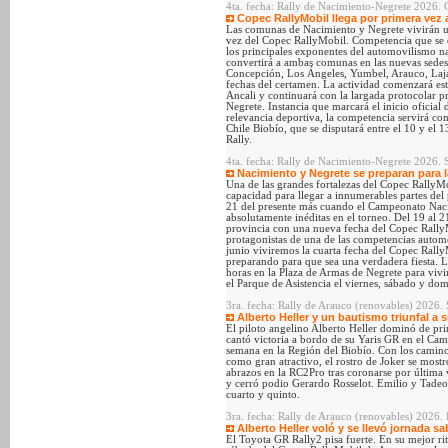
4ta. fecha: Rally de Nacimiento-Negrete 2026. 
Copec RallyMobil llega por primera vez 
Las comunas de Nacimiento y Negrete vivirán un
vez del Copec RallyMobil. Competencia que se de
los principales exponentes del automovilismo na
convertirá a ambas comunas en las nuevas sede
Concepción, Los Ángeles, Yumbel, Arauco, Laj
fechas del certamen. La actividad comenzará est
Ancali y continuará con la largada protocolar p
Negrete. Instancia que marcará el inicio oficial
relevancia deportiva, la competencia servirá c
Chile Biobío, que se disputará entre el 10 y e
Rally.
4ta. fecha: Rally de Nacimiento-Negrete 2026. 
Nacimiento y Negrete se preparan para l
Una de las grandes fortalezas del Copec RallyMob
capacidad para llegar a innumerables partes del 
21 del presente más cuando el Campeonato Nacio
absolutamente inéditas en el torneo. Del 19 al 2
provincia con una nueva fecha del Copec Rally
protagonistas de una de las competencias automo
junio viviremos la cuarta fecha del Copec Rall
preparando para que sea una verdadera fiesta. L
horas en la Plaza de Armas de Negrete para vivi
el Parque de Asistencia el viernes, sábado y d
3ra. fecha: Rally de Arauco (renovables) 2026. 
Alberto Heller y un bautismo triunfal a
El piloto angelino Alberto Heller dominó de prin
cantó victoria a bordo de su Yaris GR en el Cam
semana en la Región del Biobío. Con los camin
como gran atractivo, el rostro de Joker se mostr
abrazos en la RC2Pro tras coronarse por últim
y cerró podio Gerardo Rosselot. Emilio y Tadeo R
cuarto y quinto.
3ra. fecha: Rally de Arauco (renovables) 2026. 
Alberto Heller voló y se llevó jornada s
El Toyota GR Rally2 pisa fuerte. En su mejor rit