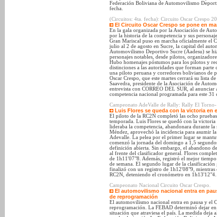
Federación Boliviana de Automovilismo Deport
fecha.
(Circuitos: 4ta. fecha): Circuito Oscar Crespo 
El Circuito Oscar Crespo se pone en mar
En la gala organizada por la Asociación de Au
por la historia de la competencia y sus personaj
Gran Mariscal puso en marcha oficialmente el C
julio al 2 de agosto en Sucre, la capital del au
Automovilismo Deportivo Sucre (Aadesu) se hizo
personajes notables, desde pilotos, organizador
Hubo homenajes póstumos para los pilotos y rec
distinciones a las autoridades que forman parte
una piloto peruana y corredores bolivianos de p
Oscar Crespo, que este martes cerrará su lista d
Saavedra, presidente de la Asociación de Auto
entrevista con CORREO DEL SUR, al anunciar a
competencia nacional programada para este 31 d
Campeonato AdeValle de Rally: Rally El Torno- 
Luis Flores se queda con la victoria en e
El piloto de la RC2N completó las ocho pruebas 
temporada. Luis Flores se quedó con la victoria
lideraba la competencia, abandonara durante la
Méndez, aprovechó la incidencia para asumir la 
Adevalle. La pelea por el primer lugar se mantu
comenzó la jornada del domingo a 1,5 segundos 
definición abierta. Sin embargo, el abandono d
al frente del clasificador general. Flores comp
de 1h11'07"8. Además, registró el mejor tiempo 
de semana. El segundo lugar de la clasificación
finalizó con un registro de 1h12'08"9, mientras
RC2N, deteniendo el cronómetro en 1h13'12"4.
Campeonato Nacional Circuito Oscar Crespo.
El automovilismo nacional entra en paus
de reprogramación
El automovilismo nacional entra en pausa y el C
reprogramación. La FEBAD determinó dejar en “s
situación que atraviesa el país. La medida deja 