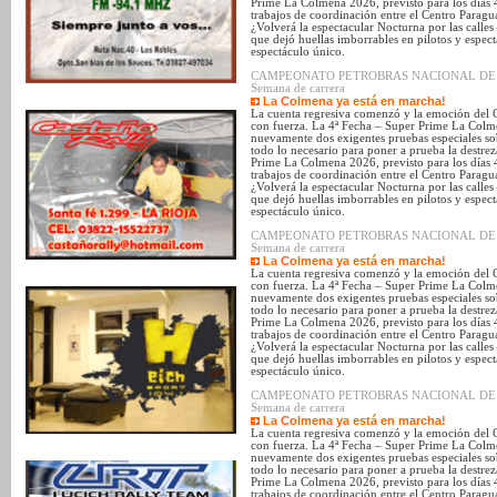
Prime La Colmena 2026, previsto para los días 
trabajos de coordinación entre el Centro Parag
¿Volverá la espectacular Nocturna por las calle
que dejó huellas imborrables en pilotos y espec
espectáculo único.
CAMPEONATO PETROBRAS NACIONAL DE SUPE
Semana de carrera
La Colmena ya está en marcha!
La cuenta regresiva comenzó y la emoción del 
con fuerza. La 4ª Fecha – Super Prime La Colmen
nuevamente dos exigentes pruebas especiales sob
todo lo necesario para poner a prueba la destrez
Prime La Colmena 2026, previsto para los días 
trabajos de coordinación entre el Centro Parag
¿Volverá la espectacular Nocturna por las calle
que dejó huellas imborrables en pilotos y espec
espectáculo único.
CAMPEONATO PETROBRAS NACIONAL DE SUPE
Semana de carrera
La Colmena ya está en marcha!
La cuenta regresiva comenzó y la emoción del 
con fuerza. La 4ª Fecha – Super Prime La Colmen
nuevamente dos exigentes pruebas especiales sob
todo lo necesario para poner a prueba la destrez
Prime La Colmena 2026, previsto para los días 
trabajos de coordinación entre el Centro Parag
¿Volverá la espectacular Nocturna por las calle
que dejó huellas imborrables en pilotos y espec
espectáculo único.
CAMPEONATO PETROBRAS NACIONAL DE SUPE
Semana de carrera
La Colmena ya está en marcha!
La cuenta regresiva comenzó y la emoción del 
con fuerza. La 4ª Fecha – Super Prime La Colmen
nuevamente dos exigentes pruebas especiales sob
todo lo necesario para poner a prueba la destrez
Prime La Colmena 2026, previsto para los días 
trabajos de coordinación entre el Centro Parag