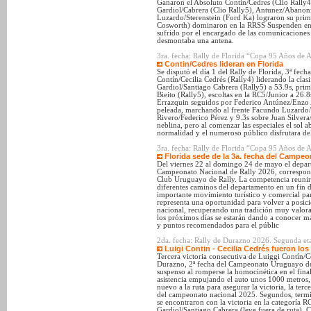
Ganaron el Absoluto Contin/Cedres (Clio Rally4
Gardiol/Cabrera (Clio Rally5), Antunez/Abanon
Luzardo/Sterenstein (Ford Ka) lograron su prime
Cosworth) dominaron en la RRSS Suspenden entr
sufrido por el encargado de las comunicaciones 
desmontaba una antena.
3ra. fecha: Rally de Florida “Copa 95 Años de 
Contin/Cedres lideran en Florida
Se disputó el día 1 del Rally de Florida, 3ª fe
Contín/Cecilia Cedrés (Rally4) liderando la clas
Gardiol/Santiago Cabrera (Rally5) a 53.9s, prim
Bieito (Rally5), escoltas en la RC5/Junior a 26.
Errazquin seguidos por Federico Antúnez/Enzo 
peleada, marchando al frente Facundo Luzardo/C
Rivero/Federico Pérez y 9.3s sobre Juan Silvera
neblina, pero al comenzar las especiales el sol a
normalidad y el numeroso público disfrutara del
3ra. fecha: Rally de Florida “Copa 95 Años de
Florida sede de la 3a. fecha del Campeo
Del viernes 22 al domingo 24 de mayo el departa
Campeonato Nacional de Rally 2026, correspon
Club Uruguayo de Rally. La competencia reunirá
diferentes caminos del departamento en un fin 
importante movimiento turístico y comercial par
representa una oportunidad para volver a posicio
nacional, recuperando una tradición muy valorad
los próximos días se estarán dando a conocer má
y puntos recomendados para el públic
2da. fecha: Rally de Durazno 2026. Segunda eta
Luigi Contin - Cecilia Cedrés fueron lo
Tercera victoria consecutiva de Luiggi Contín/Ce
Durazno, 2ª fecha del Campeonato Uruguayo de 
suspenso al romperse la homocinética en el final 
asistencia empujando el auto unos 1000 metros,
nuevo a la ruta para asegurar la victoria, la terc
del campeonato nacional 2025. Segundos, ter
se encontraron con la victoria en la categoría R
Gardiol/Santiago Cabrera (leve fuera de ruta). 