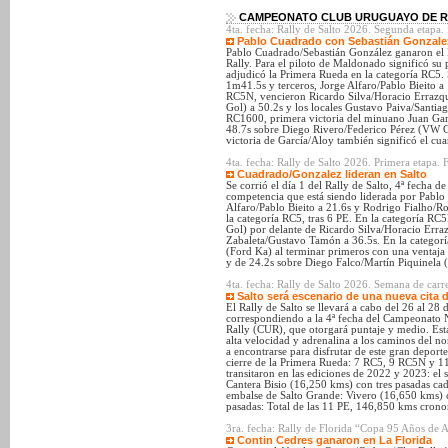
CAMPEONATO CLUB URUGUAYO DE RA
4ta. fecha: Rally de Salto 2026. Segunda etapa. 
Pablo Cuadrado con Sebastián Gonzalez 
Pablo Cuadrado/Sebastián González ganaron el R
Rally. Para el piloto de Maldonado significó su 
adjudicó la Primera Rueda en la categoría RC5
1m41.5s y terceros, Jorge Alfaro/Pablo Bieito a
RC5N, vencieron Ricardo Silva/Horacio Errazqu
Gol) a 50.2s y los locales Gustavo Paiva/Santiag
RC1600, primera victoria del minuano Juan Gar
48.7s sobre Diego Rivero/Federico Pérez (VW G
victoria de García/Aloy también significó el cu
4ta. fecha: Rally de Salto 2026. Primera etapa. F
Cuadrado/Gonzalez lideran en Salto
Se corrió el día 1 del Rally de Salto, 4ª fecha
competencia que está siendo liderada por Pabl
Alfaro/Pablo Bieito a 21.6s y Rodrigo Fialho/Ro
la categoría RC5, tras 6 PE. En la categoría R
Gol) por delante de Ricardo Silva/Horacio Erraz
Zabaleta/Gustavo Tamón a 36.5s. En la categor
(Ford Ka) al terminar primeros con una ventaj
y de 24.2s sobre Diego Falco/Martín Piquinela
4ta. fecha: Rally de Salto 2026. Semana de carr
Salto será escenario de una nueva cita d
El Rally de Salto se llevará a cabo del 26 al 28
correspondiendo a la 4ª fecha del Campeonato 
Rally (CUR), que otorgará puntaje y medio. Est
alta velocidad y adrenalina a los caminos del no
a encontrarse para disfrutar de este gran deport
cierre de la Primera Rueda: 7 RC5, 9 RC5N y 1
transitaron en las ediciones de 2022 y 2023: el
Cantera Bisio (16,250 kms) con tres pasadas ca
embalse de Salto Grande: Vivero (16,650 kms) 
pasadas: Total de las 11 PE, 146,850 kms cron
3ra. fecha: Rally de Florida “Copa 95 Años de
Contin Cedres ganaron en La Florida