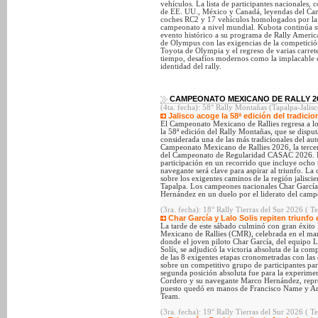
vehículos. La lista de participantes nacionales
de EE. UU., México y Canadá, leyendas del Ca
coches RC2 y 17 vehículos homologados por la 
campeonato a nivel mundial. Kubota continúa su
evento histórico a su programa de Rally America
de Olympus con las exigencias de la competici
Toyota de Olympia y el regreso de varias carre
tiempo, desafíos modernos como la implacable e
identidad del rally.
CAMPEONATO MEXICANO DE RALLY 2
(4ta. fecha): 58° Rally Montañas (Tapalpa-Jalis
Jalisco acoge la 58ª edición del tradicio
El Campeonato Mexicano de Rallies regresa a los
la 58ª edición del Rally Montañas, que se disput
considerada una de las más tradicionales del aut
Campeonato Mexicano de Rallies 2026, la terce
del Campeonato de Regularidad CASAC 2026. Ha
participación en un recorrido que incluye ocho 
navegante será clave para aspirar al triunfo. L
sobre los exigentes caminos de la región jaliscie
Tapalpa. Los campeones nacionales Char García
Hernández en un duelo por el liderato del camp
(3ra. fecha): 18° Rally Tierras del Sur 2026 ( T
Char García y Lalo Solis repiten triunfo e
La tarde de este sábado culminó con gran éxito
Mexicano de Rallies (CMR), celebrada en el mar
donde el joven piloto Char García, del equip
Solís, se adjudicó la victoria absoluta de la co
de las 8 exigentes etapas cronometradas con las
sobre un competitivo grupo de participantes para
segunda posición absoluta fue para la experime
Cordero y su navegante Marco Hernández, repre
puesto quedó en manos de Francisco Name y Arm
Team.
(3ra. fecha): 19° Rally Tierras del Sur 2026 ( 