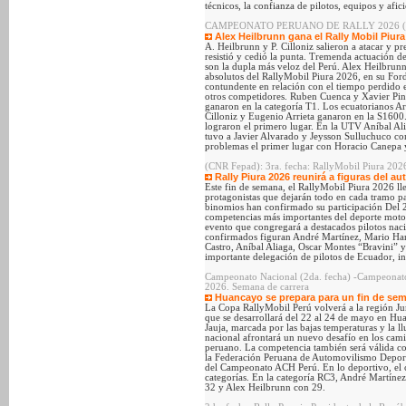
técnicos, la confianza de pilotos, equipos y af
CAMPEONATO PERUANO DE RALLY 2026 (CNR Fe
Alex Heilbrunn gana el Rally Mobil Piura
A. Heilbrunn y P. Cilloniz salieron a atacar y p
resistió y cedió la punta. Tremenda actuación de
son la dupla más veloz del Perú. Alex Heilbrunn
absolutos del RallyMobil Piura 2026, en su Ford
contundente en relación con el tiempo perdido 
otros competidores. Ruben Cuenca y Xavier Pino
ganaron en la categoría T1. Los ecuatorianos 
Cilloniz y Eugenio Arrieta ganaron en la S160
lograron el primero lugar. En la UTV Aníbal Al
tuvo a Javier Alvarado y Jeysson Sulluchuco co
problemas el primer lugar con Horacio Canepa 
(CNR Fepad): 3ra. fecha: RallyMobil Piura 202
Rally Piura 2026 reunirá a figuras del 
Este fin de semana, el RallyMobil Piura 2026 ll
protagonistas que dejarán todo en cada tramo pa
binomios han confirmado su participación Del 26
competencias más importantes del deporte motor 
evento que congregará a destacados pilotos nacio
confirmados figuran André Martínez, Mario Ha
Castro, Aníbal Aliaga, Oscar Montes “Bravini” 
importante delegación de pilotos de Ecuador, i
Campeonato Nacional (2da. fecha) -Campeonato
2026. Semana de carrera
Huancayo se prepara para un fin de sema
La Copa RallyMobil Perú volverá a la región Jun
que se desarrollará del 22 al 24 de mayo en H
Jauja, marcada por las bajas temperaturas y la l
nacional afrontará un nuevo desafío en los camin
peruano. La competencia también será válida co
la Federación Peruana de Automovilismo Deport
del Campeonato ACH Perú. En lo deportivo, el 
categorías. En la categoría RC3, André Martíne
32 y Alex Heilbrunn con 29.