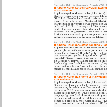
4ta. fecha: Rally de Nacimiento-Negrete 2026. 
Alberto Heller gana el RallyMobil Nacimie
Masle celebran
El piloto angelino Alberto Heller (Joker Rally)
Negrete y embolsó su segunda victoria al hilo e
GR Rally2, ‘Beto’ se ha afianzado cada vez más 
sacó 13,5 segundos a Jorge Martínez (CBTech) 
Martínez sigue en ventaja por 21 puntos con un 
tabla de la RC2 Pro. La categoría RC3 tuvo co
desde atrás para superar a Pato Muñoz y Felipe P
Motorshow. El chiguayantino Mario Parra (Team 
RC4, cimentado más aún por el tempranero aba
en tanto, completaron podio en la modalidad.
4ta. fecha: Rally de Nacimiento-Negrete 2026. P
Alberto Heller gana etapa sabatina y Padi
El piloto angelino Alberto Heller conquistó la 
pone al pie del cañón en la lucha por otra victo
conductor del Toyota GR Rally2 ratificó su bue
más cercano perseguidor, Jorge Martínez (CBTec
que sufrió Gerardo Rosselot tras volcar con su 
En la categoría Rally3, la lucha está al rojo vivo
Muñoz e Ignacio Gardiol, con solamente 4,3 seg
como puntero a Mario Parra, actual líder de la 
manos del magallánico Jacob Masle, seguido de
4ta. fecha: Rally de Nacimiento-Negrete 2026
Alberto Heller pisa fuerte en RallyMobi
nueve décimas
El piloto angelino Alberto Heller (Joker) arra
Negrete y se llevó la prueba de ensayo al remat
perseguidor, Jorge Martínez. Demostrando que es
nacional en 2022 quiere sumar su segunda victo
pasado mes de mayo en Arauco a bordo de su To
uruguayo Ignacio Gardiol metió con todo y sup
décima más veloz que el líder del campeonato, F
tiempos a bordo de su Opel Corsa en la RC4. L
tuvo como mejor crono a Juan Echavarri (CBTe