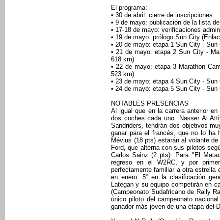
El programa:
• 30 de abril: cierre de inscripciones
• 9 de mayo: publicación de la lista de
• 17-18 de mayo: verificaciones admin
• 19 de mayo: prólogo Sun City (Enlac
• 20 de mayo: etapa 1 Sun City - Sun 
• 21 de mayo: etapa 2 Sun City - Ma
618 km)
• 22 de mayo: etapa 3 Marathon Camp
523 km)
• 23 de mayo: etapa 4 Sun City - Sun 
• 24 de mayo: etapa 5 Sun City - Sun 
NOTABLES PRESENCIAS
Al igual que en la carrera anterior e
dos coches cada uno. Nasser Al Atti
Sandriders, tendrán dos objetivos muy
ganar para el francés, que no lo ha
Mévius (18 pts) estarán al volante de
Ford, que alterna con sus pilotos seg
Carlos Sainz (2 pts). Para "El Mata
regreso en el W2RC, y por primer
perfectamente familiar a otra estrell
en enero. 5° en la clasificación gene
Lategan y su equipo competirán en c
(Campeonato Sudafricano de Rally Ra
único piloto del campeonato nacional
ganador más joven de una etapa del 