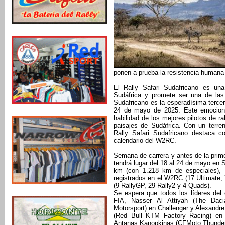
ponen a prueba la resistencia humana
El Rally Safari Sudafricano es un
Sudáfrica y promete ser una de las
Sudafricano es la esperadísima tercer
24 de mayo de 2025. Este emociona
habilidad de los mejores pilotos de r
paisajes de Sudáfrica. Con un terre
Rally Safari Sudafricano destaca c
calendario del W2RC.
Semana de carrera y antes de la prime
tendrá lugar del 18 al 24 de mayo en 
km (con 1.218 km de especiales), 
registrados en el W2RC (17 Ultimate,
(9 RallyGP, 29 Rally2 y 4 Quads).
Se espera que todos los líderes del
FIA, Nasser Al Attiyah (The Daci
Motorsport) en Challenger y Alexandre
(Red Bull KTM Factory Racing) en 
Antanas Kanopkinas (CFMoto Thunder