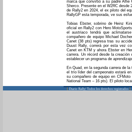
marca que convirtió a su padre Alfie C
Sherco. Presente en el W2RC desde 202
de Rally2 en 2024, el ex piloto del 
RallyGP esta temporada, ve sus esfue
Tobias Ebster, sobrino de Heinz Kini
oficial en Rally2 con Hero MotoSports.
el austriaco tendrá que aclimatar
compañero de equipo Michael Dochert
Canet (38 pts) regresa tras su accid
Duust Rally, correrá por esta vez
Canet en KTM y ahora Ebster en Hero, 
carrera. Un récord desde la creación 
establecer un programa de aprendizaje
En Quad, en la segunda carrera de la 
el trío líder del campeonato estará e
su compañero de equipo en CFMoto Ga
National Team – 16 pts). El piloto lo
[
Diario Rally| Todos los derechos registrados
]