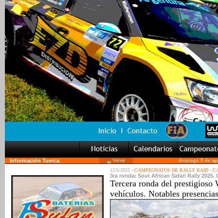
Información Tuerca
Volver
domingo 9 de ag
12/5/2025 -
CAMPEONATOS DE RALLY RAID
-
C
3ra ronda: Sout African Safari Rally 2025.
Tercera ronda del prestigioso
vehículos. Notables presencia