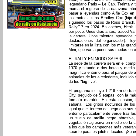
legendario Paris – Le Cap. Treinta y 
marca el regreso de la caravana inter
pasar a leyendas como Alfie Cox en 
los motociclistas Bradley Cox (hijo d
siguiendo los pasos de Ross Branch,
RallyGP en 2024. En coches, Henk Lat
por poco. Unos días antes, Saood Var
la carrera. Unos talentos apoyados p
declaraciones del organizador): T
limitarse en la lista con los más gran
Mini, que van a poner sus ruedas en el 
EL RALLY EN MODO SAFARI
La sede de la carrera será en el compl
1970 y situado a dos horas y media 
magnífico entorno para el parque de a
animales de los alrededores, incluido
de los "big five".
El programa incluye 1.218 km de tra
City, seguido de 5 etapas, con la má
formato maratón. En esta ocasión, 
sabana. ¡Los gritos nocturnos de los
igual que el terreno de juego con sus
entorno particularmente verde tras las
un suelo de arcilla negra abrasiva
vegetación agresiva en medio de la c
a los que los campeones más veteran
secreto para los pilotos locales. ¡Se 