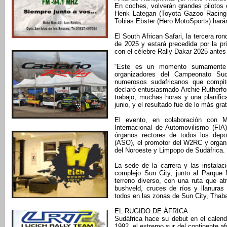
En coches, volverán grandes pilotos
Henk Lategan (Toyota Gazoo Racing
Tobias Ebster (Hero MotoSports) harán
El South African Safari, la tercera r
de 2025 y estará precedida por la p
con el célebre Rally Dakar 2025 antes 
“Este es un momento sumamente 
organizadores del Campeonato Su
numerosos sudafricanos que compite
declaró entusiasmado Archie Rutherfo
trabajo, muchas horas y una planifi
junio, y el resultado fue de lo más grat
El evento, en colaboración con 
Internacional de Automovilismo (FIA)
órganos rectores de todos los dep
(ASO), el promotor del W2RC y organiz
del Noroeste y Limpopo de Sudáfrica.
La sede de la carrera y las instala
complejo Sun City, junto al Parque 
terreno diverso, con una ruta que a
bushveld, cruces de ríos y llanuras
todos en las zonas de Sun City, Thaba
EL RUGIDO DE ÁFRICA
Sudáfrica hace su debut en el calen
1992, el extremo sur del continente afr