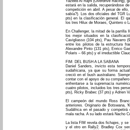
Yazeed Al Rajhi (Overdrive Racing), g
estará en la salida, recuperándose de
competición en abril. A pesar de ello,
sabía?). Los dos oficiales del TGR L
pts) en la clasificación general. El q
los tres Hilux de Moraes, Quintero o 
En Challenger, la mitad de la parrilla
los mejor situados en la clasificaci
Cavigliasso (104 pts), Pau Navarro (9
entre los pilotos de la estructura fr
Alexandre Pinto (131 pts), Enrico G
Polaris – 66 pts) y el irreductible Cla
FIM: DEL BUSH A LA SABANA
Daniel Sanders, invicto esta tempor
sudafricana, ya que su forma actual
creció en el bush australiano. Siemp
contar con el apoyo de su compañero
enfrentarse a la supremacía numéric
cuatro pilotos, incluidos los tres pers
pts), Ricky Brabec (37 pts) y Adrien V
El campeón del mundo Ross Branch 
anteriores. Originario de Botswana, 'K
Sudáfrica en el pasado y competirá 
mala racha. A su lado estará Nacho Co
La lista FIM revela dos fichajes, y se 
y el otro en Rally2. Bradley Cox se