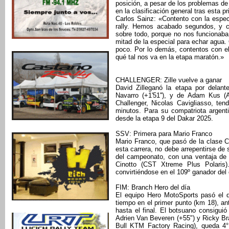
posición, a pesar de los problemas de 
en la clasificación general tras esta p
Carlos Sainz: «Contento con la espe
rally. Hemos acabado segundos, y c
sobre todo, porque no nos funcionaba
mitad de la especial para echar agua.
poco. Por lo demás, contentos con 
qué tal nos va en la etapa maratón.»
CHALLENGER: Zille vuelve a ganar
David Zilleganó la etapa por dela
Navarro (+1'51''), y de Adam Kus (A
Challenger, Nicolas Cavigliasso, tend
minutos. Para su compatriota argenti
desde la etapa 9 del Dakar 2025.
SSV: Primera para Mario Franco
Mario Franco, que pasó de la clase 
esta carrera, no debe arrepentirse de 
del campeonato, con una ventaja de 3
Cinotto (CST Xtreme Plus Polaris)
convirtiéndose en el 109º ganador del
FIM: Branch Hero del día
El equipo Hero MotoSports pasó el d
tiempo en el primer punto (km 18), a
hasta el final. El botsuano consigui
Adrien Van Beveren (+55") y Ricky Bra
Bull KTM Factory Racing), queda 4° 