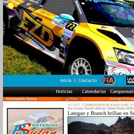
Información Tuerca
Volver
domingo 9 de ag
20/5/2025 -
CAMPEONATOS DE RALLY RAID
-
C
3ra ronda: South African Safari Rally 2025
Lategan y Branch brillan en S