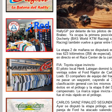
RallyGP por delante de los pilotos 
Brabec. Ya ocupa la primera posición
Docherty (BAS World KTM Racing) si
Racing) también vuelve a ganar entre 
La etapa 2 de mañana se disputará e
tras 623 kilómetros (356 de especial)
en directo en el Race Center de la car
FIA: Toyota sigue invincto
El piloto local Henk Lategan dominó la
ventaja sobre el Ford Raptor de Car
Loeb. El compañero de equipo del fra
no pasar un waypoint, cayendo al 7º
clasificación general con los mismos
éxitos en el prólogo y la etapa 8 del 
campeonato. La marca sigue invicta e
fue el más rápido en el prólogo.
CARLOS SAINZ FINALIZÓ SEGUND
Ayer se disputó la etapa prólogo, en
pareja de Ford ha atacado saliendo