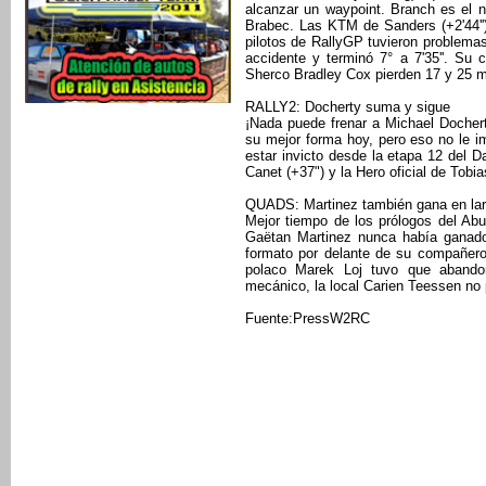
alcanzar un waypoint. Branch es el nu
Brabec. Las KTM de Sanders (+2'44'') 
pilotos de RallyGP tuvieron problem
accidente y terminó 7° a 7'35''. Su
Sherco Bradley Cox pierden 17 y 25 mi
RALLY2: Docherty suma y sigue
¡Nada puede frenar a Michael Dochert
su mejor forma hoy, pero eso no le im
estar invicto desde la etapa 12 del 
Canet (+37") y la Hero oficial de Tobia
QUADS: Martinez también gana en lar
Mejor tiempo de los prólogos del Abu
Gaëtan Martinez nunca había ganado 
formato por delante de su compañero
polaco Marek Loj tuvo que abando
mecánico, la local Carien Teessen no
Fuente:PressW2RC