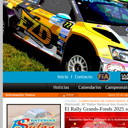
Información Tuerca
Volver
lunes 10 de ag
17/6/2025 -
CAMPEONATOS DE OTROS PAISES:
(National): 40° Rallye National des Grand
El Rally Grands-Fonds 2025 se