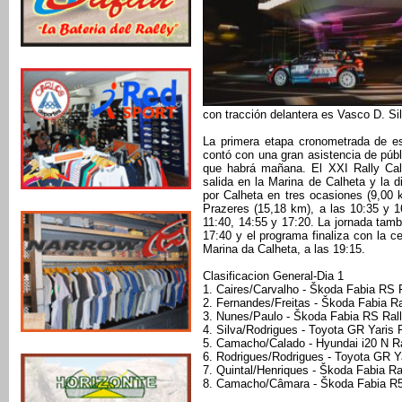
con tracción delantera es Vasco D. Sil
La primera etapa cronometrada de es
contó con una gran asistencia de públi
que habrá mañana. El XXI Rally Cal
salida en la Marina de Calheta y la d
por Calheta en tres ocasiones (9,00 
Prazeres (15,18 km), a las 10:35 y 1
11:40, 14:55 y 17:20. La jornada tambi
17:40 y el programa finaliza con la c
Marina da Calheta, a las 19:15.
Clasificacion General-Dia 1
1. Caires/Carvalho - Škoda Fabia RS R
2. Fernandes/Freitas - Škoda Fabia Ra
3. Nunes/Paulo - Škoda Fabia RS Ral
4. Silva/Rodrigues - Toyota GR Yaris 
5. Camacho/Calado - Hyundai i20 N Ra
6. Rodrigues/Rodrigues - Toyota GR Ya
7. Quintal/Henriques - Škoda Fabia Ra
8. Camacho/Câmara - Škoda Fabia R5