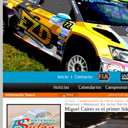
Información Tuerca
Volver
jueves 6 de ag
4/7/2025 -
CAMPEONATOS DE OTROS PAISES: 
(Regional: I. Madeiras): 5ta. fecha: Rali da
Miguel Caires es el primer líd