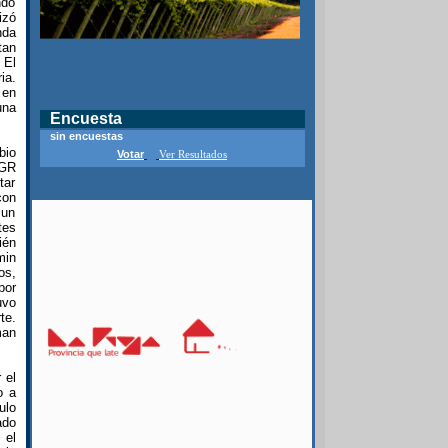
ndo
izó
nda
tan
 El
ia.
 en
una
Encuesta
sin encuestas
bio
Votar
Ver Resultados
 GR
tar
con
 un
tes
ién
min
os,
por
uvo
te.
man
 el
o a
ulo
ado
 el