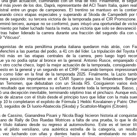
 una gran actuación, culminando con un final de foto. Finalmente, el segu
el más joven de los dos, Daprà, representante del ACI Team Italia, quien real
istral entre un grupo de campeones. El trentino se mantuvo en la contie
 ganando cinco etapas especiales y superando al Skoda de Campedelli por 
as de segundo; su tercera victoria de la temporada para el CIR Promozione.
erminó tercero, aunque no se conformó, pues intuyó una oportunidad de victor
iento por haber luchado hasta la meta, una victoria que solo se desvaneció
 tras haber liderado la carrera durante una fracción del segundo día con 
9 "Viticuso".
gonistas de esta penúltima prueba italiana quedaron más atrás, con Fa
enchini a las puertas del podio, a 41 cm del líder. La tripulación del Toyota
frió más en las etapas centrales de la carrera, pero luego logró recor
que ya no podía optar al bronce en la general. Antonio Rusce, emparejado 
n otro coche checo, logró la mejor actuación de la temporada, consiguiendo
uesto en la general y un segundo en el CIRP, marcando tiempos impresionan
e como líder en la final de la temporada 2025. Finalmente, la Lazio tamb
mera posición importante en el CIAR Sparco para los finlandeses Benja
tian Temonen, que debutaban con un Skoda RS. Cosiguieron varios éxit
 resultado que recompensa su esfuerzo durante toda la temporada. Basso, 
evó una decepción inevitable, terminando séptimo tras el pinchazo. Aunque est
 de alzarse con el título desde el principio tuvo que lidiar con la mala suer
op 10 lo completaron el expiloto de Fórmula 1 Heikki Kovalainen y Patric Oh
3, seguidos de Di Iuorio-Abatecola (Skoda) y Scattolon-Magrini (Citroën).
 de Cassino, Gianandrea Pisani y Nicola Biagi hicieron historia al conquistar
iano de Rally de Dos Ruedas Motrices a falta de una prueba, lo que le di
 título italiano desde su regreso al automovilismo. Este es el tercer tít
a el piloto versiliano, una auténtica estrella de la categoría, un result
 vez luchando con uñas y dientes hasta el final, arrebatando no solo