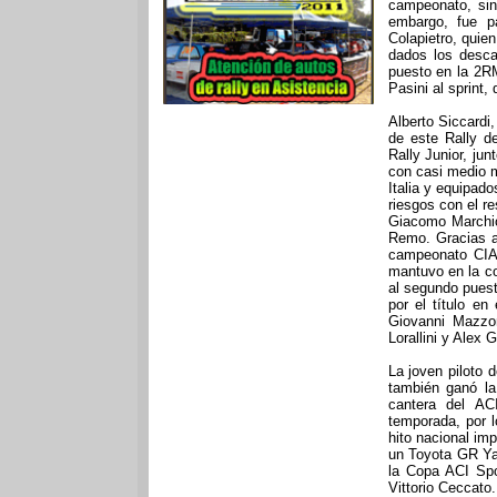
campeonato, sino
embargo, fue p
Colapietro, quie
dados los descar
puesto en la 2RM
Pasini al sprint,
Alberto Siccardi
de este Rally d
Rally Junior, jun
con casi medio m
Italia y equipado
riesgos con el re
Giacomo Marchior
Remo. Gracias a
campeonato CIAR
mantuvo en la co
al segundo puesto
por el título en
Giovanni Mazzon
Lorallini y Alex 
La joven piloto 
también ganó la
cantera del AC
temporada, por 
hito nacional imp
un Toyota GR Yar
la Copa ACI Spo
Vittorio Ceccato.