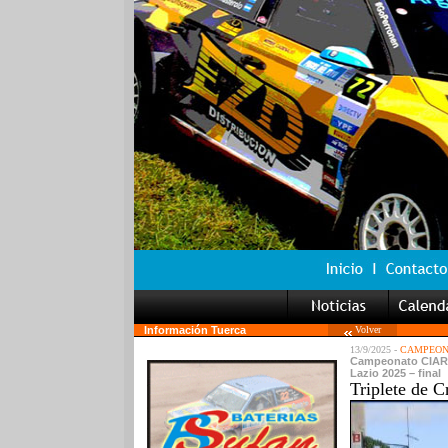
Información Tuerca
Volver
13/9/2025 -
CAMPEONA
Campeonato CIAR S
Lazio 2025 – final
Triplete de C