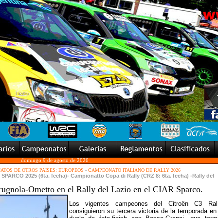
domingo 9 de agosto de 2026
TOS DE OTROS PAISES: EUROPEOS
-
CAMPEONATO ITALIANO DE RALLY 2026
PARCO 2025 (6ta. fecha)- Campionatto Copa di Rally (CRZ 8: 6ta. fecha) -Rally del
rugnola-Ometto en el Rally del Lazio en el CIAR Sparco.
Los vigentes campeones del Citroën C3 Ral
consiguieron su tercera victoria de la temporada en