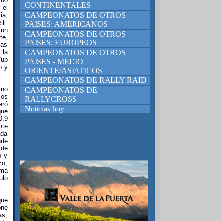
inó
CONTINENTALES
 el
CAMPEONATOS DE OTROS
ia,
li-
PAISES: AMERICANOS
 un
CAMPEONATOS DE OTROS
te,
PAISES: EUROPEOS
das
 la
CAMPEONATOS DE OTROS
Cup
PAISES - MEDIO
p y
ORIENTE/ASIATICOS
CAMPEONATOS DE RALLY RAID
ino
CAMPEONATOS DE
los
RALLYCROSS
eró
Noticias hoy
que
0,9
nte
ada
nde
 de
o y
zo,
ima
ulo
que
one
as,