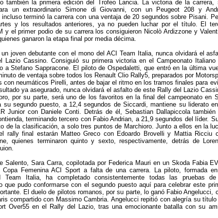
 también la primera edición del Trofeo Lancia. La victoria de la carrera, 
ara un extraordinario Simone di Giovanni, con un Peugeot 208 y And
n incluso terminó la carrera con una ventaja de 20 segundos sobre Pisani. Pe
tes y los resultados anteriores, ya no pueden luchar por el título. El ter
 y el primer podio de su carrera los consiguieron Nicolò Ardizzone y Valent
 quienes ganaron la etapa final por media décima.
, un joven debutante con el mono del ACI Team Italia, nunca olvidará el asfa
el Lazio Cassino. Consiguió su primera victoria en el Campeonato Italiano
to a Stefano Sappracone. El piloto de Ospedaletti, que entró en la última vue
inuto de ventaja sobre todos los Renault Clio Rally5, preparados por Motorsp
s con neumáticos Pirelli, antes de bajar el ritmo en los tramos finales para evi
sultado ya asegurado, nunca olvidará el asfalto de este Rally del Lazio Cassi
o, por su parte, será uno de los favoritos en la final del campeonato en 
 su segundo puesto, a 12,4 segundos de Siccardi, mantiene su liderato en
 Junior con Daniele Conti. Detrás de él, Sebastian Dallapiccola también
ntienda, terminando tercero con Fabio Andrian, a 21,9 segundos del líder. S
 de la clasificación, a solo tres puntos de Marchioro. Junto a ellos en la lu
 el rally final estarán Matteo Greco con Edoardo Brovelli y Mattia Ricciu 
e, quienes terminaron quinto y sexto, respectivamente, detrás de Lore
Guion.
de Salento, Sara Carra, copilotada por Federica Mauri en un Skoda Fabia E
 Copa Femenina ACI Sport a falta de una carrera. La piloto, formada en
I Team Italia, ha completado consistentemente todas las pruebas de
lo que pudo conformarse con el segundo puesto aquí para celebrar este pri
ortante. El duelo de pilotos romanos, por su parte, lo ganó Fabio Angelucci, 
is compartido con Massimo Cambria. Angelucci repitió con alegría su título
rt Over55 en el Rally del Lazio, tras una emocionante batalla con su am