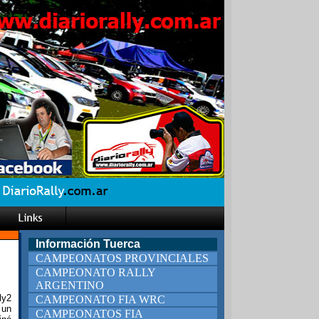
Información Tuerca
CAMPEONATOS PROVINCIALES
CAMPEONATO RALLY
ARGENTINO
ly2
CAMPEONATO FIA WRC
 un
CAMPEONATOS FIA