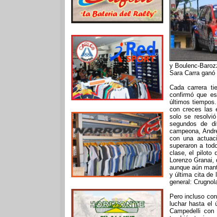
y Boulenc-Barozz
Sara Carra ganó
Cada carrera ti
confirmó que es
últimos tiempos.
con creces las 
solo se resolvió
segundos de dif
campeona, Andre
con una actuaci
superaron a tod
clase, el piloto
Lorenzo Granai, 
aunque aún mante
y última cita de
general: Crugnol
Pero incluso con
luchar hasta el
Campedelli con