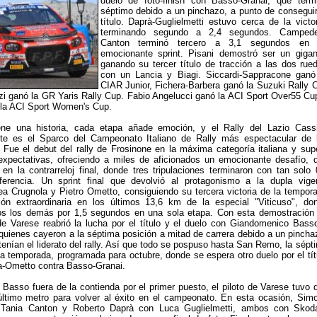
duelo de foto-finish con Basso-Granai, que term
séptimo debido a un pinchazo, a punto de conseguir
título. Daprà-Guglielmetti estuvo cerca de la victor
terminando segundo a 2,4 segundos. Campedel
Canton terminó tercero a 3,1 segundos en
emocionante sprint. Pisani demostró ser un gigan
ganando su tercer título de tracción a las dos rue
con un Lancia y Biagi. Siccardi-Sappracone ganó
CIAR Junior, Fichera-Barbera ganó la Suzuki Rally 
i ganó la GR Yaris Rally Cup. Fabio Angelucci ganó la ACI Sport Over55 Cu
 la ACI Sport Women's Cup.
ene una historia, cada etapa añade emoción, y el Rally del Lazio Cass
te es el Sparco del Campeonato Italiano de Rally más espectacular de 
 Fue el debut del rally de Frosinone en la máxima categoría italiana y sup
expectativas, ofreciendo a miles de aficionados un emocionante desafío, 
 en la contrarreloj final, donde tres tripulaciones terminaron con tan solo 
erencia. Un sprint final que devolvió al protagonismo a la dupla vige
a Crugnola y Pietro Ometto, consiguiendo su tercera victoria de la tempor
ón extraordinaria en los últimos 13,6 km de la especial "Viticuso", do
os los demás por 1,5 segundos en una sola etapa. Con esta demostración
 de Varese reabrió la lucha por el título y el duelo con Giandomenico Bass
quienes cayeron a la séptima posición a mitad de carrera debido a un pincha
nían el liderato del rally. Así que todo se pospuso hasta San Remo, la sépt
 la temporada, programada para octubre, donde se espera otro duelo por el tít
a-Ometto contra Basso-Granai.
 Basso fuera de la contienda por el primer puesto, el piloto de Varese tuvo 
 último metro para volver al éxito en el campeonato. En esta ocasión, Sim
 Tania Canton y Roberto Daprà con Luca Guglielmetti, ambos con Skod