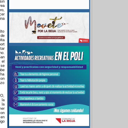
sin
rea
ro,
cer
ina
lto
 de
lta
ort
tar
no.
San
 el
 se
ube
cha
con
nzo
VO,
 la
 la
mer
con
 en
igo