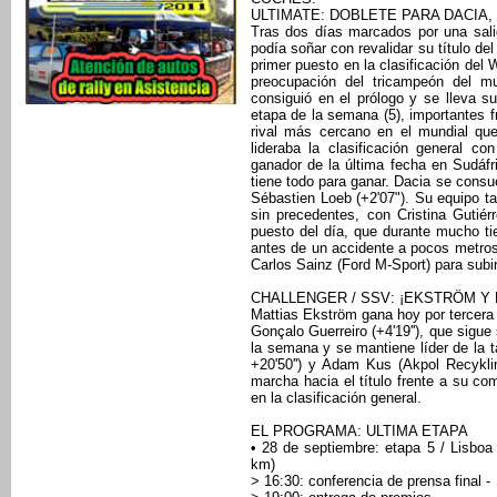
ULTIMATE: DOBLETE PARA DACIA,
Tras dos días marcados por una sali
podía soñar con revalidar su título d
primer puesto en la clasificación del
preocupación del tricampeón del mu
consiguió en el prólogo y se lleva 
etapa de la semana (5), importantes 
rival más cercano en el mundial que
lideraba la clasificación general c
ganador de la última fecha en Sudáfr
tiene todo para ganar. Dacia se consu
Sébastien Loeb (+2'07"). Su equipo t
sin precedentes, con Cristina Gutiérr
puesto del día, que durante mucho 
antes de un accidente a pocos metros
Carlos Sainz (Ford M-Sport) para subir a
CHALLENGER / SSV: ¡EKSTRÖM Y 
Mattias Ekström gana hoy por tercera 
Gonçalo Guerreiro (+4'19''), que sigue 
la semana y se mantiene líder de la t
+20'50'') y Adam Kus (Akpol Recykli
marcha hacia el título frente a su c
en la clasificación general.
EL PROGRAMA: ULTIMA ETAPA
• 28 de septiembre: etapa 5 / Lisboa
km)
> 16:30: conferencia de prensa final -