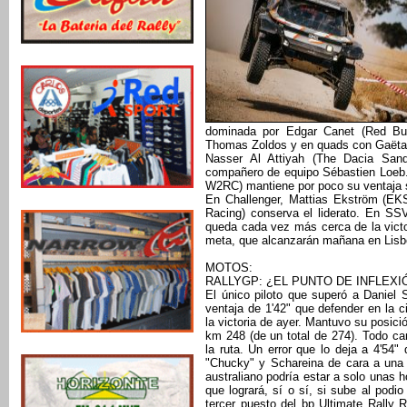
dominada por Edgar Canet (Red Bul
Thomas Zoldos y en quads con Gaëta
Nasser Al Attiyah (The Dacia Sand
compañero de equipo Sébastien Loeb.
W2RC) mantiene por poco su ventaja 
En Challenger, Mattias Ekström (EKS
Racing) conserva el liderato. En SSV
queda cada vez más cerca de la victor
meta, que alcanzarán mañana en Lisb
MOTOS:
RALLYGP: ¿EL PUNTO DE INFLEXI
El único piloto que superó a Daniel
ventaja de 1'42" que defender en la c
la victoria de ayer. Mantuvo su posició
km 248 (de un total de 274). Todo c
la ruta. Un error que lo deja a 4'54"
"Chucky" y Schareina de cara a una et
australiano podría estar a solo unas
que logrará, sí o sí, si sube al podio
tercer puesto del bp Ultimate Rally 