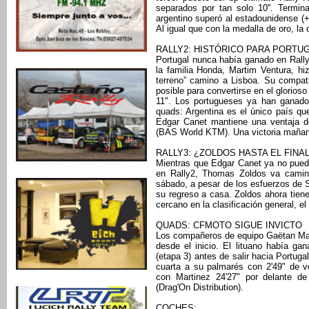
separados por tan solo 10''. Termi
argentino superó al estadounidense (+5'
Al igual que con la medalla de oro, l
RALLY2: HISTÓRICO PARA PORTU
Portugal nunca había ganado en Rally2
la familia Honda, Martim Ventura, h
terreno” camino a Lisboa. Su compatr
posible para convertirse en el glorios
11". Los portugueses ya han ganado
quads: Argentina es el único país que
Edgar Canet mantiene una ventaja d
(BAS World KTM). Una victoria mañana
RALLY3: ¿ZOLDOS HASTA EL FINA
Mientras que Edgar Canet ya no puede 
en Rally2, Thomas Zoldos va camino
sábado, a pesar de los esfuerzos de 
su regreso a casa. Zoldos ahora tien
cercano en la clasificación general, el
QUADS: CFMOTO SIGUE INVICTO
Los compañeros de equipo Gaëtan Mart
desde el inicio. El lituano había gan
(etapa 3) antes de salir hacia Portuga
cuarta a su palmarés con 2'49" de v
con Martinez 24'27" por delante d
(Drag'On Distribution).
COCHES: