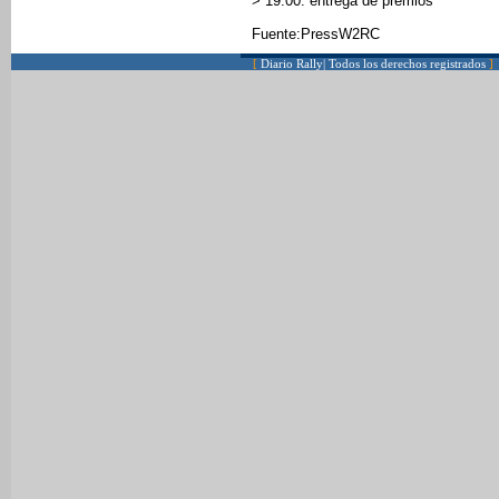
> 19:00: entrega de premios
Fuente:PressW2RC
[
Diario Rally| Todos los derechos registrados
]