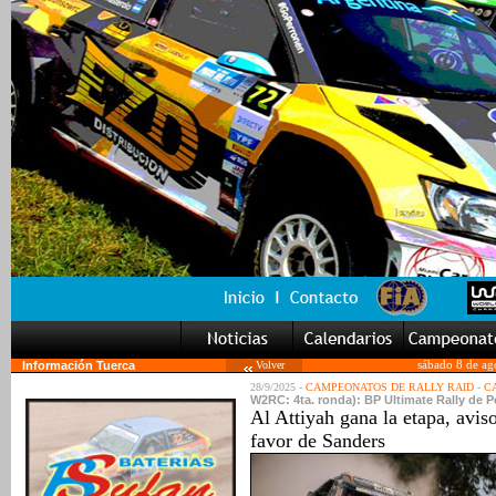
Información Tuerca
Volver
sábado 8 de ag
28/9/2025 -
CAMPEONATOS DE RALLY RAID
-
C
W2RC: 4ta. ronda): BP Ultimate Rally de Po
Al Attiyah gana la etapa, avis
favor de Sanders