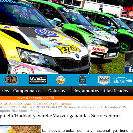
jueves 6 de agosto de 2026
ATOS DE RALLY RAID
-
CROSS COUNTRY - Noticias
LEIRO DE RALLY CROSS COUNTRY: Sertões Series Tocantins: Tocantís 2025.
ópolis /Dianópolis: Final)
inelli/Haddad y Varela/Mazzei ganan las Sertões Series
La nueva prueba del rally nacional ya tiene 