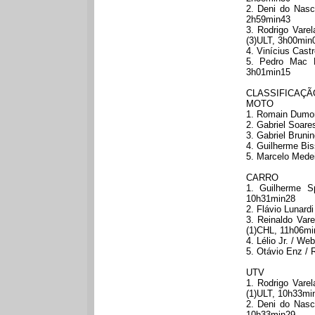
2. Deni do Nas
2h59min43
3. Rodrigo Vare
(3)ULT, 3h00min
4. Vinícius Cas
5. Pedro Mac D
3h01min15
CLASSIFICAÇÃ
MOTO
1. Romain Dumon
2. Gabriel Soar
3. Gabriel Brun
4. Guilherme Bi
5. Marcelo Mede
CARRO
1. Guilherme Sp
10h31min28
2. Flávio Lunard
3. Reinaldo Var
(1)CHL, 11h06mi
4. Lélio Jr. / W
5. Otávio Enz / 
UTV
1. Rodrigo Vare
(1)ULT, 10h33mi
2. Deni do Nas
10h33min29