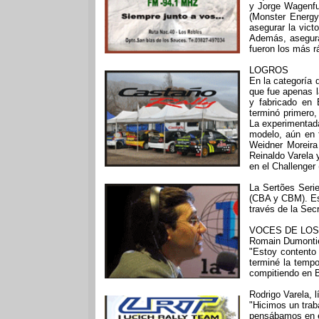
y Jorge Wagenfuh
(Monster Energy
asegurar la vic
Además, asegurar
fueron los más r
LOGROS
En la categoría 
que fue apenas la
y fabricado en B
terminó primero,
La experimentada
modelo, aún en f
Weidner Moreira
Reinaldo Varela y
en el Challenger
La Sertões Serie
(CBA y CBM). Es 
través de la Sec
VOCES DE LOS
Romain Dumontier
"Estoy contento 
terminé la tempo
compitiendo en B
Rodrigo Varela, 
"Hicimos un traba
pensábamos en e