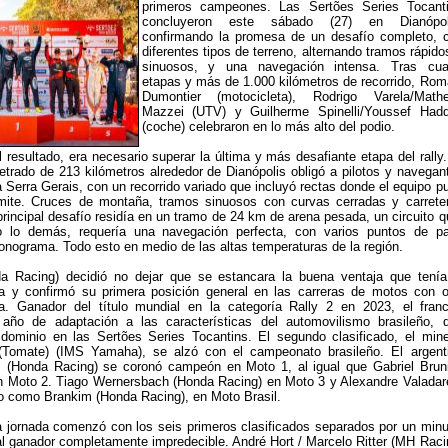
primeros campeones. Las Sertões Series Tocant
concluyeron este sábado (27) en Dianópol
confirmando la promesa de un desafío completo, 
diferentes tipos de terreno, alternando tramos rápido
sinuosos, y una navegación intensa. Tras cua
etapas y más de 1.000 kilómetros de recorrido, Rom
Dumontier (motocicleta), Rodrigo Varela/Math
Mazzei (UTV) y Guilherme Spinelli/Youssef Had
(coche) celebraron en lo más alto del podio.
 resultado, era necesario superar la última y más desafiante etapa del rally.
etrado de 213 kilómetros alrededor de Dianópolis obligó a pilotos y navegan
a Serra Gerais, con un recorrido variado que incluyó rectas donde el equipo p
límite. Cruces de montaña, tramos sinuosos con curvas cerradas y carrete
principal desafío residía en un tramo de 24 km de arena pesada, un circuito q
 lo demás, requería una navegación perfecta, con varios puntos de p
ronograma. Todo esto en medio de las altas temperaturas de la región.
a Racing) decidió no dejar que se estancara la buena ventaja que tenía
a y confirmó su primera posición general en las carreras de motos con o
pa. Ganador del título mundial en la categoría Rally 2 en 2023, el fran
año de adaptación a las características del automovilismo brasileño, 
dominio en las Sertões Series Tocantins. El segundo clasificado, el mine
(Tomate) (IMS Yamaha), se alzó con el campeonato brasileño. El argent
s (Honda Racing) se coronó campeón en Moto 1, al igual que Gabriel Brun
 Moto 2. Tiago Wernersbach (Honda Racing) en Moto 3 y Alexandre Valadar
o como Brankim (Honda Racing), en Moto Brasil.
a jornada comenzó con los seis primeros clasificados separados por un minu
l ganador completamente impredecible. André Hort / Marcelo Ritter (MH Raci