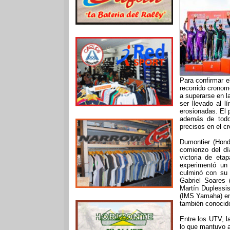
Para confirmar el
recorrido cronom
a superarse en l
ser llevado al 
erosionadas. El 
además de todo
precisos en el c
Dumontier (Hond
comienzo del dí
victoria de eta
experimentó un 
culminó con su 
Gabriel Soares 
Martín Duplessi
(IMS Yamaha) en
también conocid
Entre los UTV, l
lo que mantuvo a