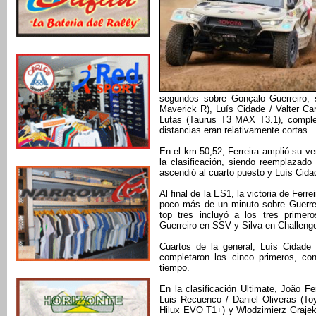
segundos sobre Gonçalo Guerreiro,
Maverick R), Luís Cidade / Valter C
Lutas (Taurus T3 MAX T3.1), comple
distancias eran relativamente cortas.
En el km 50,52, Ferreira amplió su ve
la clasificación, siendo reemplazado
ascendió al cuarto puesto y Luís Cida
Al final de la ES1, la victoria de Fer
poco más de un minuto sobre Guerreir
top tres incluyó a los tres primero
Guerreiro en SSV y Silva en Challenge
Cuartos de la general, Luís Cidad
completaron los cinco primeros, co
tiempo.
En la clasificación Ultimate, João F
Luis Recuenco / Daniel Oliveras (Toy
Hilux EVO T1+) y Wlodzimierz Grajek