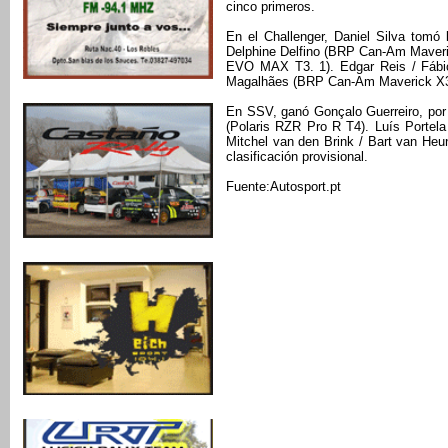
cinco primeros.
En el Challenger, Daniel Silva tomó
Delphine Delfino (BRP Can-Am Maveri
EVO MAX T3. 1). Edgar Reis / Fábio
Magalhães (BRP Can-Am Maverick X3 T
En SSV, ganó Gonçalo Guerreiro, por 
(Polaris RZR Pro R T4). Luís Portel
Mitchel van den Brink / Bart van He
clasificación provisional.
Fuente:Autosport.pt