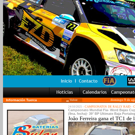
Información Tuerca
Volver
domingo 9 de ag
24/10/2025 -
CAMPEONATOS DE RALLY RAID
-
C
Campeonato Mundial Fia- Word Bajas Cup 
(9na. fecha)- 39° BP Ultimate Baja Portaleg
João Ferreira gana el TC1 de 