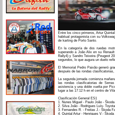
Entre los cinco primeros, Artur Quint
habitual protagonista con su Volkswag
de karting de Porto Santo.
En la categoría de dos ruedas motr
superando a João Alix en su Renault
Rally4) y Sandro Teixeira (Peugeot 20
segundos, lo que augura un duelo reñido
El Memorial Pedro Paixão generó gran
después de las rondas clasificatorias,
La segunda jornada comienza mañana 
las rondas clasificatorias de Serra
asistencia y una doble vuelta por Pic
lugar a las 17:12 h en el centro de Vila
Clasificación General ES1
1. Nunes Miguel - Paulo João - Škoda
2. Silva João - Rodrigues Luís- Toyot
3. Fernandes R. - Freitas J.- Škoda F
4. Quintal Artur - Henriques V.- Škoda