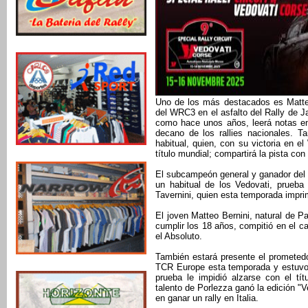
Uno de los más destacados es Matteo
del WRC3 en el asfalto del Rally de J
como hace unos años, leerá notas en 
decano de los rallies nacionales. T
habitual, quien, con su victoria en e
título mundial; compartirá la pista co
El subcampeón general y ganador del T
un habitual de los Vedovati, prueb
Tavernini, quien esta temporada imprim
El joven Matteo Bernini, natural de 
cumplir los 18 años, compitió en el c
el Absoluto.
También estará presente el prometedo
TCR Europe esta temporada y estuvo a 
prueba le impidió alzarse con el tít
talento de Porlezza ganó la edición "
en ganar un rally en Italia.