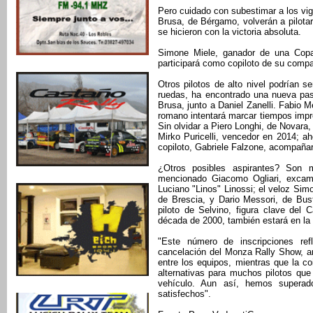
Pero cuidado con subestimar a los v
Brusa, de Bérgamo, volverán a pilota
se hicieron con la victoria absoluta.
Simone Miele, ganador de una Copa
participará como copiloto de su compa
Otros pilotos de alto nivel podrían s
ruedas, ha encontrado una nueva pas
Brusa, junto a Daniel Zanelli. Fabio Me
romano intentará marcar tiempos impr
Sin olvidar a Piero Longhi, de Novara, 
Mirko Puricelli, vencedor en 2014; 
copiloto, Gabriele Falzone, acompañará
¿Otros posibles aspirantes? Son 
mencionado Giacomo Ogliari, excampe
Luciano "Linos" Linossi; el veloz Sim
de Brescia, y Dario Messori, de Bust
piloto de Selvino, figura clave del
década de 2000, también estará en la 
"Este número de inscripciones refl
cancelación del Monza Rally Show, a
entre los equipos, mientras que la co
alternativas para muchos pilotos que 
vehículo. Aun así, hemos supera
satisfechos".