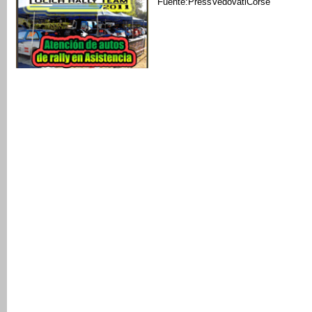
Fuente:PressVedovatiCorse