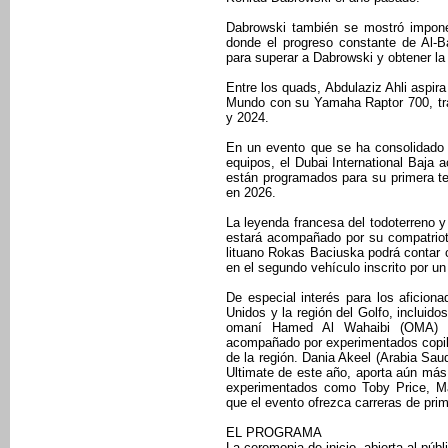
Dabrowski también se mostró impone
donde el progreso constante de Al-B
para superar a Dabrowski y obtener la 
Entre los quads, Abdulaziz Ahli aspira 
Mundo con su Yamaha Raptor 700, tras
y 2024.
En un evento que se ha consolidado
equipos, el Dubai International Baja 
están programados para su primera t
en 2026.
La leyenda francesa del todoterreno 
estará acompañado por su compatriot
lituano Rokas Baciuska podrá contar c
en el segundo vehículo inscrito por un 
De especial interés para los aficion
Unidos y la región del Golfo, incluidos
omaní Hamed Al Wahaibi (OMA) y 
acompañado por experimentados copilot
de la región. Dania Akeel (Arabia Sau
Ultimate de este año, aporta aún más in
experimentados como Toby Price, Ma
que el evento ofrezca carreras de prim
EL PROGRAMA
La ceremonia de inicio, abierta al públ