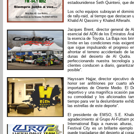
estadounidense Seth Quintero, que de
Los ocho equipos subrayan el domini
de rally-raid, al tiempo que destacan 
Khalid Al Qassimi y Khaled Alferaihi.
Jacques Brent, director general de A
esencial del ADN de los Emiratos Árab
la esencia de Toyota. La Baja nos bri
límite en las condiciones más exige
que sigue impulsando el progreso en
afrontar el terreno accidentado de 
dunas del desierto de Al Qudra.
perfeccionando nuestra tecnología 
clientes conducen a diario, garantiz
posible”.
Hayssam Hajjar, director ejecutivo d
honor ser anfitriones por cuarto 
importantes de Oriente Medio. El D
deportivo y una magnífica ocasión para
su comodidad y los aficionados ta
tiempo para ver la deslumbrante exhib
las estrellas de este deporte”.
El presidente de EMSO, S.E. Khali
agradecimiento al Grupo Al-Futtaim po
International Baja a nuevas alturas
Festival City es un brillante ejemp
puede trasladarse del desierto al cor