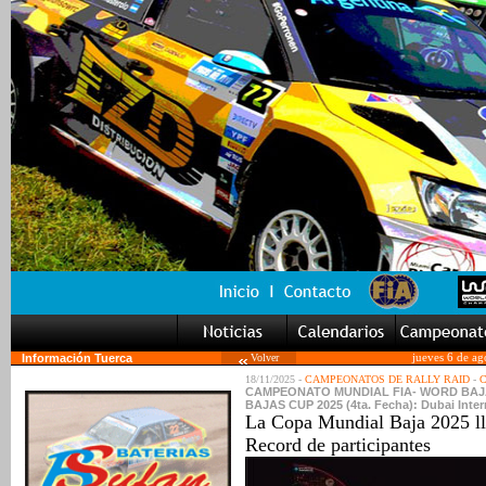
Información Tuerca
Volver
jueves 6 de ag
18/11/2025 -
CAMPEONATOS DE RALLY RAID
-
C
CAMPEONATO MUNDIAL FIA- WORD BAJAS
BAJAS CUP 2025 (4ta. Fecha): Dubai Intern
La Copa Mundial Baja 2025 ll
Record de participantes