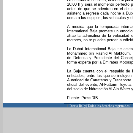
20:00 h y será el momento perfecto p
antes de que se adentren en el desie
asistencia regresa cada noche a Duba
cerca a los equipos, los vehículos y e
A medida que la temporada internac
International Baja promete un emocion
atrae la adrenalina de la velocidad e
motores, no te puedes perder la edici
La Dubai International Baja se cele
Mohammed bin Rashid Al Maktoum, Prí
de Defensa y Presidente del Consej
forma experta por la Emirates Motors
La Baja cuenta con el respaldo de l
entidades, entre las que se incluyen
Autoridad de Carreteras y Transporte 
oficial del evento, Al-Futtaim Toyota
del socio de hidratación Al Ain Water 
Fuente: PressDIB
[
Diario Rally| Todos los derechos registrados
]