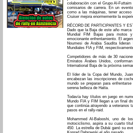
colaboración con el Grupo Al-Futtaim
comisarios de carrera. En un event
como a las máquinas, tener acceso 
Cruiser mejora enormemente la experie
RÉCORD DE PARTICIPANTES Y EST
Dado que la Baja de este año marca l
Mundial FIM Bajas para motos y 
emocionante enfrentamiento. El argen
Noumesi de Arabia Saudita lideran
Mundiales FIA y FIM, respectivament
Competidores de más de 30 naciones,
Emiratos Árabes Unidos, conforman 
International Baja de la próxima sema
El líder de la Copa del Mundo, Jua
encabezan las inscripciones de coch
mundo se preparan para enfrentarse 
serena belleza de Hatta.
Todavía hay títulos en juego en num
Mundo FIA y FIM llegan a un final dra
que continúa atrayendo a veteranos t
pasos en el rally-raid.
Mohammed Al-Balooshi, uno de los
motociclismo, aspira a su cuarto t
450. La estrella de Dubái ganó su eve
Konrad Dabrowski el año pasado.