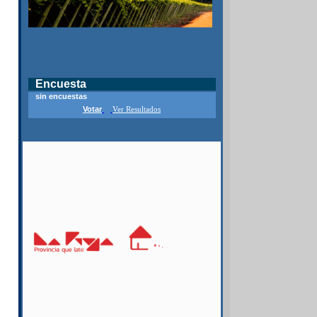
Encuesta
sin encuestas
Votar
Ver Resultados