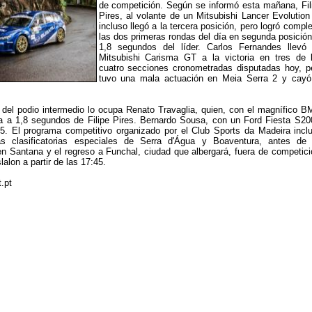
de competición. Según se informó esta mañana, Fil
Pires, al volante de un Mitsubishi Lancer Evolution
incluso llegó a la tercera posición, pero logró comple
las dos primeras rondas del día en segunda posición
1,8 segundos del líder. Carlos Fernandes llevó
Mitsubishi Carisma GT a la victoria en tres de 
cuatro secciones cronometradas disputadas hoy, p
tuvo una mala actuación en Meia Serra 2 y cayó
 del podio intermedio lo ocupa Renato Travaglia, quien, con el magnífico 
a a 1,8 segundos de Filipe Pires. Bernardo Sousa, con un Ford Fiesta S20
 5. El programa competitivo organizado por el Club Sports da Madeira incl
as clasificatorias especiales de Serra d'Água y Boaventura, antes de
n Santana y el regreso a Funchal, ciudad que albergará, fuera de competici
alon a partir de las 17:45.
.pt