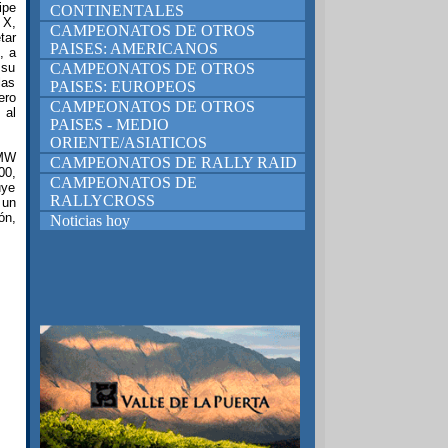
ipe
CONTINENTALES
 X,
CAMPEONATOS DE OTROS
tar
PAISES: AMERICANOS
, a
 su
CAMPEONATOS DE OTROS
las
PAISES: EUROPEOS
ero
CAMPEONATOS DE OTROS
 al
PAISES - MEDIO
ORIENTE/ASIATICOS
BMW
CAMPEONATOS DE RALLY RAID
00,
CAMPEONATOS DE
uye
RALLYCROSS
 un
ón,
Noticias hoy