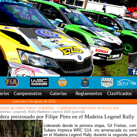
miércoles 5 de agosto de 2026
ATOS DE OTROS PAISES: EUROPEOS
-
CAMPEONATO PORTUGUES DE RALLY 2026
adeiras: Legend): Rally Madeira Legend 2025 (parcial)
lidera presionado por Filipe Pires en el Madeira Legend Rally
Liderando desde la primera etapa, Gil Freitas, con
Subaru Impreza WRC S14, vio amenazada su vent
en el Madeira Legend Rally durante la segunda jorn