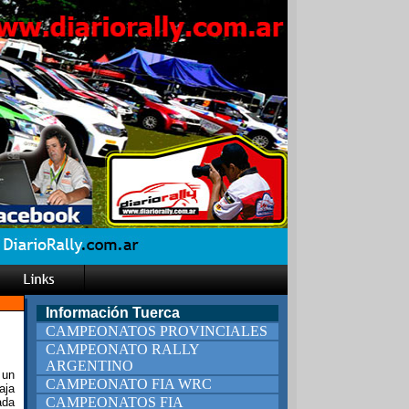
Información Tuerca
CAMPEONATOS PROVINCIALES
CAMPEONATO RALLY
ARGENTINO
 un
CAMPEONATO FIA WRC
aja
CAMPEONATOS FIA
ada