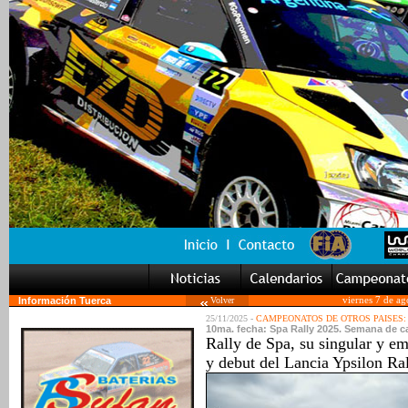
Información Tuerca
Volver
viernes 7 de a
25/11/2025 -
CAMPEONATOS DE OTROS PAISES:
10ma. fecha: Spa Rally 2025. Semana de ca
Rally de Spa, su singular y em
y debut del Lancia Ypsilon Ra