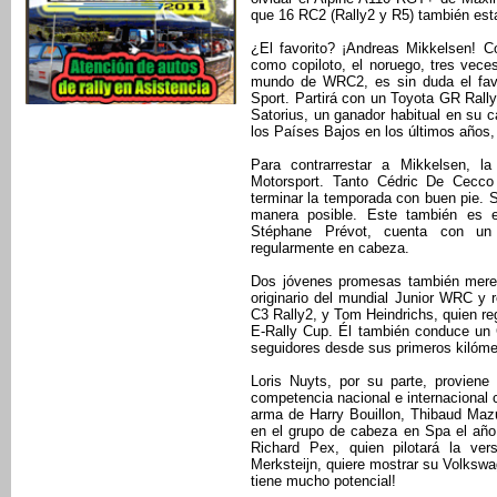
que 16 RC2 (Rally2 y R5) también esta
¿El favorito? ¡Andreas Mikkelsen! C
como copiloto, el noruego, tres ve
mundo de WRC2, es sin duda el favo
Sport. Partirá con un Toyota GR Rally
Satorius, un ganador habitual en su
los Países Bajos en los últimos años
Para contrarrestar a Mikkelsen, la
Motorsport. Tanto Cédric De Cecco
terminar la temporada con buen pie. S
manera posible. Este también es e
Stéphane Prévot, cuenta con un c
regularmente en cabeza.
Dos jóvenes promesas también mere
originario del mundial Junior WRC y r
C3 Rally2, y Tom Heindrichs, quien reg
E-Rally Cup. Él también conduce un 
seguidores desde sus primeros kilóme
Loris Nuyts, por su parte, proviene
competencia nacional e internacional
arma de Harry Bouillon, Thibaud Maz
en el grupo de cabeza en Spa el año
Richard Pex, quien pilotará la ve
Merksteijn, quiere mostrar su Volksw
tiene mucho potencial!