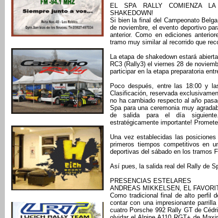
EL SPA RALLY COMIENZA LA
SHAKEDOWN!
Si bien la final del Campeonato Belg
de noviembre, el evento deportivo par
anterior. Como en ediciones anteri
tramo muy similar al recorrido que rec
La etapa de shakedown estará abierta
RC3 (Rally3) el viernes 28 de noviembr
participar en la etapa preparatoria entr
Poco después, entre las 18:00 y las
Clasificación, reservada exclusivamen
no ha cambiado respecto al año pasad
Spa para una ceremonia muy agradable
de salida para el día siguiente
estratégicamente importante! Promete 
Una vez establecidas las posiciones
primeros tiempos competitivos en un
deportivas del sábado en los tramos
Así pues, la salida real del Rally de S
PRESENCIAS ESTELARES
ANDREAS MIKKELSEN, EL FAVORIT
Como tradicional final de alto perfil
contar con una impresionante parrill
cuatro Porsche 992 Rally GT de Cédr
olvidar el Alpine A110 RGT+ de Maxi