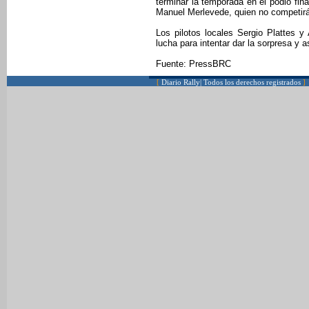
terminar la temporada en el podio fin
Manuel Merlevede, quien no competirá
Los pilotos locales Sergio Plattes 
lucha para intentar dar la sorpresa y a
Fuente: PressBRC
[
Diario Rally| Todos los derechos registrados
]