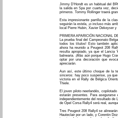
Jimmy D’Hondt es un habitual del BR
la salida en Spa por cuarta vez, deci
primeros. Tommy Rollinger traerá gra
Esta impresionante parrilla de la cl
seguirán la estela, ¡o incluso más arri
local Pierre Hubin, Xavier Dekeyser y 
PRIMERA APARICIÓN NACIONAL DE
La prueba final del Campeonato Belga 
todos los títulos! Esto también apli
ahora ha reunido a Peugeot 208 Rall
resulta apropiado, ya que el Lancia 
balnearia. ¡Más aún porque Hugo Cravi
optar por una decoración que evoc
apreciarán.
Aun así, este último choque de la t
sinceros: hay poco suspense, ya que
victoria en el Rally de Bélgica Orie
Thiele.
El joven piloto neerlandés, copilotado
estarán presentes. Para asegurarse el
independientemente del resultado de Lu
de Opel Corsa Rally4 será real, aunq
Tres Peugeot 208 Rally4 se alinearán 
Hauteclair por un lado, y Corentin Dozo