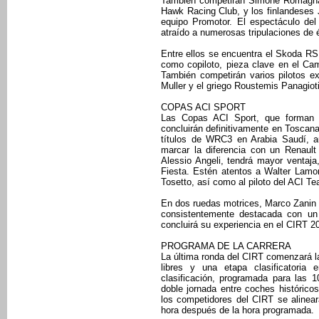
También competirán Simone Romagna
Hawk Racing Club, y los finlandeses J
equipo Promotor. El espectáculo del
atraído a numerosas tripulaciones de él
Entre ellos se encuentra el Skoda R
como copiloto, pieza clave en el C
También competirán varios pilotos e
Muller y el griego Roustemis Panagiot
COPAS ACI SPORT
Las Copas ACI Sport, que forman p
concluirán definitivamente en Toscana
títulos de WRC3 en Arabia Saudí, a
marcar la diferencia con un Renault
Alessio Angeli, tendrá mayor ventaj
Fiesta. Estén atentos a Walter Lamo
Tosetto, así como al piloto del ACI Te
En dos ruedas motrices, Marco Zanin 
consistentemente destacada con un 
concluirá su experiencia en el CIRT 
PROGRAMA DE LA CARRERA
La última ronda del CIRT comenzará 
libres y una etapa clasificatori
clasificación, programada para las 1
doble jornada entre coches históric
los competidores del CIRT se alinea
hora después de la hora programada.