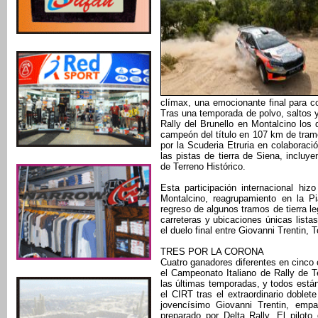
clímax, una emocionante final para co
Tras una temporada de polvo, saltos y b
Rally del Brunello en Montalcino los
campeón del título en 107 km de tramo
por la Scuderia Etruria en colaboraci
las pistas de tierra de Siena, inclu
de Terreno Histórico.
Esta participación internacional hi
Montalcino, reagrupamiento en la 
regreso de algunos tramos de tierra 
carreteras y ubicaciones únicas lista
el duelo final entre Giovanni Trentin, T
TRES POR LA CORONA
Cuatro ganadores diferentes en cinco c
el Campeonato Italiano de Rally de 
las últimas temporadas, y todos está
el CIRT tras el extraordinario doblet
jovencísimo Giovanni Trentin, em
preparado por Delta Rally. El pilot