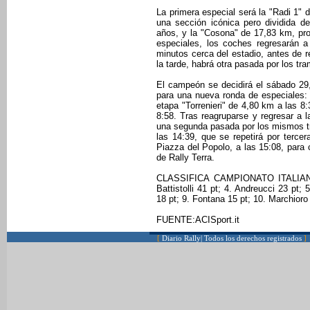
La primera especial será la "Radi 1" 
una sección icónica pero dividida 
años, y la "Cosona" de 17,83 km, pro
especiales, los coches regresarán a
minutos cerca del estadio, antes de 
la tarde, habrá otra pasada por los tr
El campeón se decidirá el sábado 29
para una nueva ronda de especiales: 
etapa "Torrenieri" de 4,80 km a las 
8:58. Tras reagruparse y regresar a l
una segunda pasada por los mismos tra
las 14:39, que se repetirá por tercer
Piazza del Popolo, a las 15:08, para
de Rally Terra.
CLASSIFICA CAMPIONATO ITALIANO R
Battistolli 41 pt; 4. Andreucci 23 pt;
18 pt; 9. Fontana 15 pt; 10. Marchioro 
FUENTE:ACISport.it
[
Diario Rally| Todos los derechos registrados
]