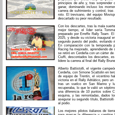
principios de año y, tras sorprender
ganar, dominando incluso los moment
carrera de sufrimiento y control, tra
roto. El trevisano, del equipo Movisp
descartado su peor resultado.
Con los descartes, tras la mala suert
mejor tiempo, el líder sería Tomma
preparado por Erreffe Rally Team. El
2025, y desde su victoria inaugural e
segundo puesto del podio, evitando 
En comparación con la temporada pa
Racing ha mejorado, aprendiendo de 
se retiró en Cerdeña con un cárter de a
Ciuffi, descontados los descartes, e
lidere la carrera al final del Rally Bru
Alberto Battistolli, el vigente campe
Cerdeña, con Simone Scattolin en ter
de equipo de Trentin, el vicentino 
victoria en el Rally Adriático, pero u
tras un vuelco en San Marino y lu
recuperaba, lo que le valió un séptimo
una diferencia de 10 puntos sobre Ciu
esquina, y las remontadas, dados lo
asegurar su segundo título, Battistoll
al podio.
Los mejores pilotos italianos de tier
para marcar la diferencia y cambiar 