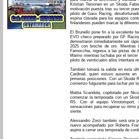
Kristian Temonen en un Skoda Fabia
motivación puesta tras su tercer pue
piloto de Gass Racing, desafortunad
espina clavada para los equipos cont
finlandeses pueden marcar la diferenc
El Brunello pone fin a la excelente 
EVO checo preparado por GF Racing. L
demostraron inmediatamente ser rápid
2025 con broche de oro. Mientras ta
Farnocchia, regresa a las pistas de t
Marino mientras luchaba por el tercer
piloto de veinticuatro años intentará r
También tomará la salida en esta úl
Cardinali, quien estuvo ausente en 
primeras posiciones. Con un Skoda RS
comienzo fulgurante para luchar por la 
Mattia Scandola, copilotado por Nico
comenzar la temporada con un Skod
RS. Con el equipo Vimotorsport, 
sensaciones para recuperar su ritmo y
siente.
Alessandro Zorzi también será una p
nuevo acompañado por Roberta Franz
aspira a cerrar una temporada de cont