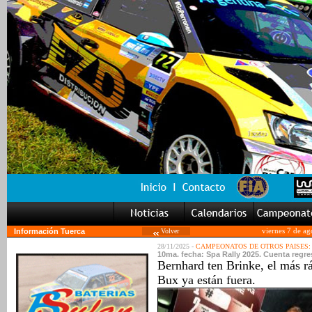
Información Tuerca
Volver
viernes 7 de a
28/11/2025 -
CAMPEONATOS DE OTROS PAISES:
10ma. fecha: Spa Rally 2025. Cuenta regr
Bernhard ten Brinke, el más rá
Bux ya están fuera.