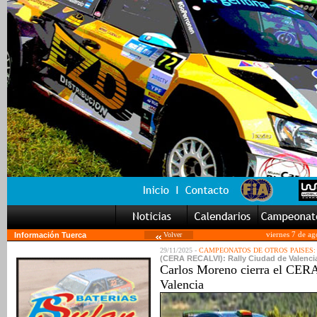
Información Tuerca
Volver
viernes 7 de a
29/11/2025 -
CAMPEONATOS DE OTROS PAISES:
(CERA RECALVI): Rally Ciudad de Valencia
Carlos Moreno cierra el CERA-
Valencia